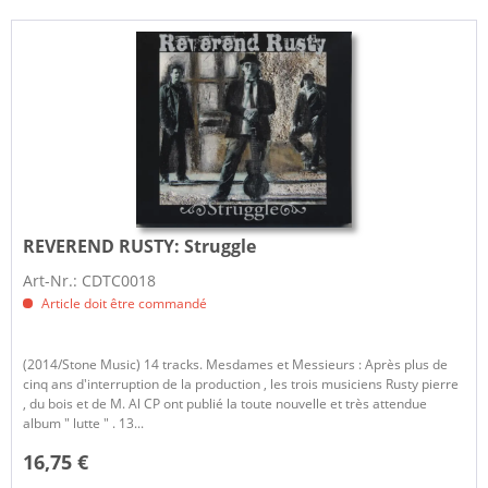
REVEREND RUSTY:
Struggle
Art-Nr.: CDTC0018
Article doit être commandé
(2014/Stone Music) 14 tracks. Mesdames et Messieurs : Après plus de
cinq ans d'interruption de la production , les trois musiciens Rusty pierre
, du bois et de M. Al CP ont publié la toute nouvelle et très attendue
album " lutte " . 13...
16,75 €