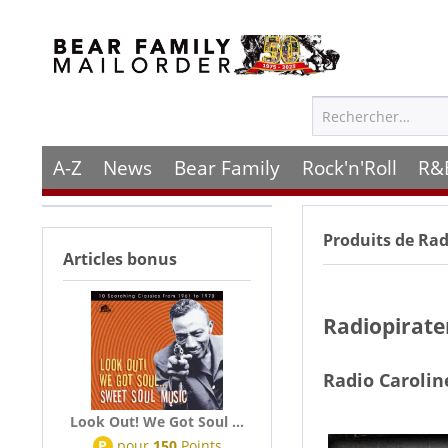
A-Z
News
Bear Family
Rock'n'Roll
R&
Produits de
Rad
Articles bonus
Radiopirate
Radio Carolin
Look Out! We Got Soul ...
P
pour
150
Points