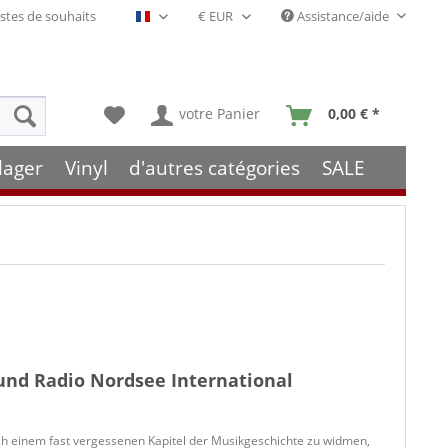
stes de souhaits
Assistance/aide
Français- FR
votre Panier
0,00 € *
lager
Vinyl
d'autres catégories
SALE
 und Radio Nordsee International
ich einem fast vergessenen Kapitel der Musikgeschichte zu widmen,