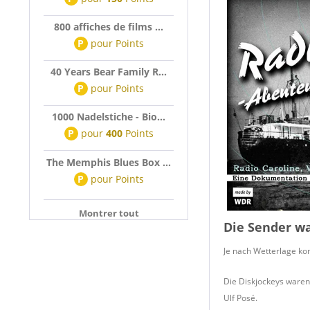
800 affiches de films ...
P
pour
Points
40 Years Bear Family R...
P
pour
Points
1000 Nadelstiche - Bio...
P
pour
400
Points
The Memphis Blues Box ...
P
pour
Points
Montrer tout
Die Sender wa
Je nach Wetterlage ko
Die Diskjockeys waren 
Ulf Posé.