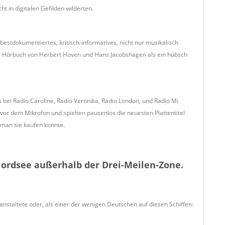
ht in digitalen Gefilden wilderten.
bestdokumentiertes, kritisch-informatives, nicht nur musikalisch
 Hörbuch von Herbert Hoven und Hans Jacobshagen als ein hübsch
 bei Radio Caroline, Radio Veronika, Radio London, und Radio Mi
vor dem Mikrofon und spielten pausenlos die neuesten Plattentitel
man sie kaufen konnte.
 Nordsee außerhalb der Drei-Meilen-Zone.
nstaltete oder, als einer der wenigen Deutschen auf diesen Schiffen: