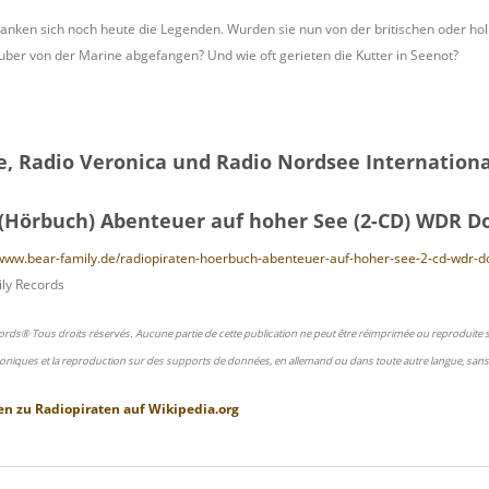
 ranken sich noch heute die Legenden. Wurden sie nun von der britischen oder ho
er von der Marine abgefangen? Und wie oft gerieten die Kutter in Seenot?
e, Radio Veronica und Radio Nordsee Internationa
 (Hörbuch) Abenteuer auf hoher See (2-CD) WDR 
/www.bear-family.de/radiopiraten-hoerbuch-abenteuer-auf-hoher-see-2-cd-wdr-
ly Records
ords® Tous droits réservés. Aucune partie de cette publication ne peut être réimprimée ou reproduite
oniques et la reproduction sur des supports de données, en allemand ou dans toute autre langue, sans 
en zu
Radiopiraten
auf
Wikipedia.org