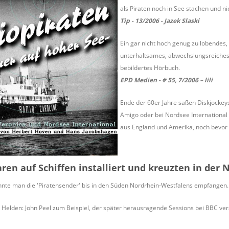
als Piraten noch in See stachen und nic
Tip - 13/2006 - Jazek Slaski
Ein gar nicht hoch genug zu lobendes, 
unterhaltsames, abwechslungsreiches
bebildertes Hörbuch.
EPD Medien - # 55, 7/2006 – lili
Ende der 60er Jahre saßen Diskjockeys
Amigo oder bei Nordsee International 
aus England und Amerika, noch bevor 
ren auf Schiffen installiert und kreuzten in der
nnte man die 'Piratensender' bis in den Süden Nordrhein-Westfalens empfangen.
Helden: John Peel zum Beispiel, der später herausragende Sessions bei BBC vera