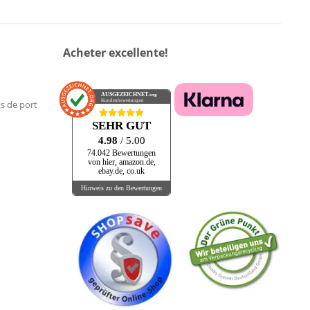
Acheter excellente!
AUSGEZEICHNET
.org
Kundenbewertungen
is de port
SEHR GUT
4.98
/ 5.00
74.042 Bewertungen
von hier, amazon.de,
ebay.de, co.uk
Hinweis zu den Bewertungen