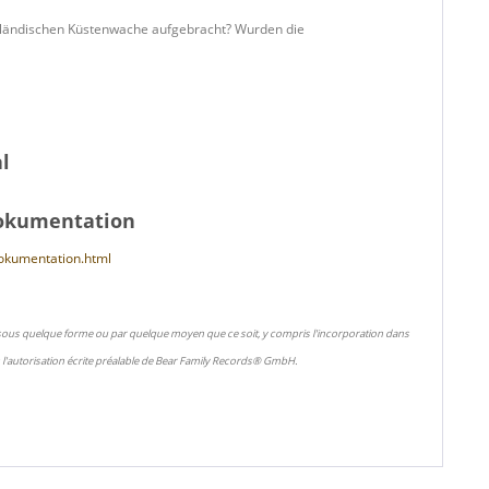
lländischen Küstenwache aufgebracht? Wurden die
l
Dokumentation
dokumentation.html
 sous quelque forme ou par quelque moyen que ce soit, y compris l'incorporation dans
l'autorisation écrite préalable de Bear Family Records® GmbH.