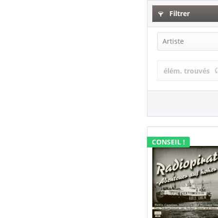
Filtrer
Artiste
Radiopiraten
élém. trouvés
CONSEIL !