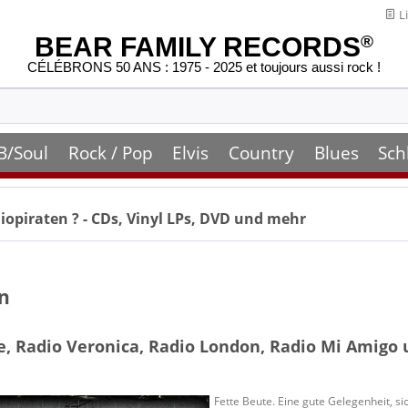
Li
BEAR FAMILY RECORDS
®
CÉLÉBRONS 50 ANS : 1975 - 2025 et toujours aussi rock !
B/Soul
Rock / Pop
Elvis
Country
Blues
Sch
iopiraten
? - CDs, Vinyl LPs, DVD und mehr
n
e, Radio Veronica, Radio London, Radio Mi Amigo
Fette Beute. Eine gute Gelegenheit, s