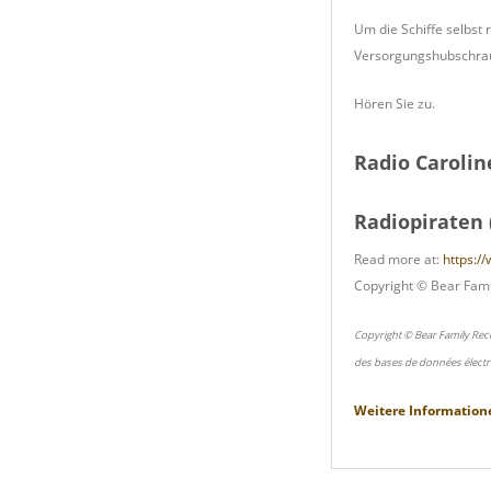
Um die Schiffe selbst
Versorgungshubschraub
Hören Sie zu.
Radio Carolin
Radiopiraten
Read more at:
https:/
Copyright © Bear Fami
Copyright © Bear Family Rec
des bases de données électr
Weitere Information