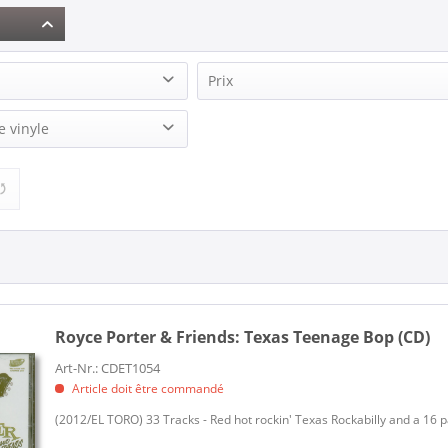
Prix
 (1)
e vinyle
8,50 €
12,95 €
de
à
 & Friends (1)
) (1)
Royce Porter & Friends:
Texas Teenage Bop (CD)
Art-Nr.: CDET1054
Article doit être commandé
(2012/EL TORO) 33 Tracks - Red hot rockin' Texas Rockabilly and a 16 