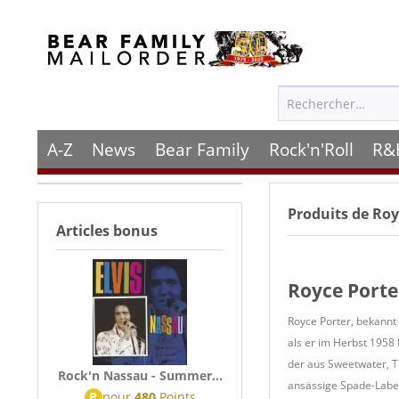
A-Z
News
Bear Family
Rock'n'Roll
R&
Produits de
Roy
Articles bonus
Royce Porte
Royce Porter, bekannt 
als er im Herbst 1958 
der aus Sweetwater, T
Rock'n Nassau - Summer...
ansässige Spade-Label
P
pour
480
Points