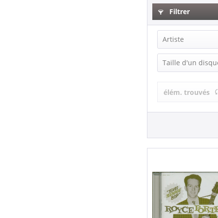
Filtrer
Artiste
Royce Porter
Taille d'un disqu
Royce Porter
Single (7 Inch
élém. trouvés