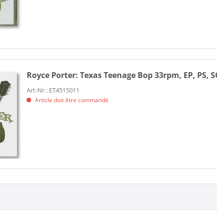
Royce Porter:
Texas Teenage Bop 33rpm, EP, PS, S
Art-Nr.: ET4515011
Article doit être commandé