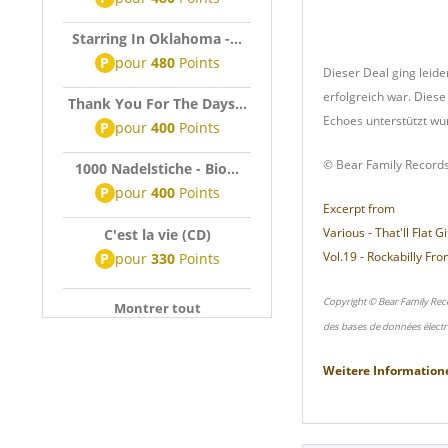
Starring In Oklahoma -...
P
pour
480
Points
Dieser Deal ging leide
erfolgreich war. Diese
Thank You For The Days...
Echoes unterstützt wur
P
pour
400
Points
© Bear Family Record
1000 Nadelstiche - Bio...
P
pour
400
Points
Excerpt from
Various - That'll Flat Git
C'est la vie (CD)
Vol.19 - Rockabilly Fr
P
pour
330
Points
Copyright © Bear Family Rec
Montrer tout
des bases de données électr
Weitere Information