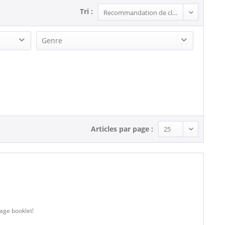
Tri :
Genre
Rock'n'Roll (2)
Articles par page :
page booklet!