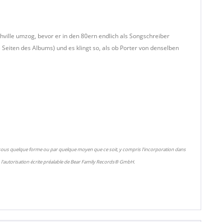
hville umzog, bevor er in den 80ern endlich als Songschreiber
 Seiten des Albums) und es klingt so, als ob Porter von denselben
 sous quelque forme ou par quelque moyen que ce soit, y compris l'incorporation dans
l'autorisation écrite préalable de Bear Family Records® GmbH.