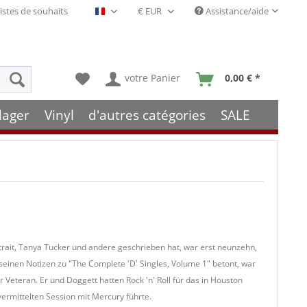
istes de souhaits
Assistance/aide
Français- FR
votre Panier
0,00 € *
lager
Vinyl
d'autres catégories
SALE
Strait, Tanya Tucker und andere geschrieben hat, war erst neunzehn,
 seinen Notizen zu "The Complete 'D' Singles, Volume 1" betont, war
Veteran. Er und Doggett hatten Rock 'n' Roll für das in Houston
rmittelten Session mit Mercury führte.