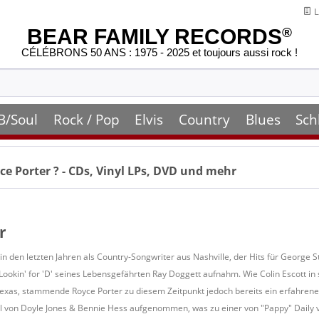
L
BEAR FAMILY RECORDS
®
CÉLÉBRONS 50 ANS : 1975 - 2025 et toujours aussi rock !
B/Soul
Rock / Pop
Elvis
Country
Blues
Sch
ce Porter
? - CDs, Vinyl LPs, DVD und mehr
r
in den letzten Jahren als Country-Songwriter aus Nashville, der Hits für George 
Lookin' for 'D' seines Lebensgefährten Ray Doggett aufnahm. Wie Colin Escott in
exas, stammende Royce Porter zu diesem Zeitpunkt jedoch bereits ein erfahrener 
 von Doyle Jones & Bennie Hess aufgenommen, was zu einer von "Pappy" Daily ve