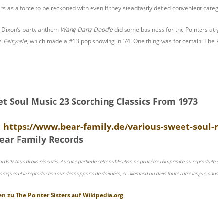
ers as a force to be reckoned with even if they steadfastly defied convenient categ
ie Dixon’s party anthem
Wang Dang Doodle
did some business for the Pointers at y
’s
Fairytale
, which made a #13 pop showing in ’74. One thing was for certain: The P
et Soul Music 23 Scorching Classics From 1973
:
https://www.bear-family.de/various-sweet-soul-m
ear Family Records
ords® Tous droits réservés. Aucune partie de cette publication ne peut être réimprimée ou reproduite
oniques et la reproduction sur des supports de données, en allemand ou dans toute autre langue, sans 
en zu
The Pointer Sisters
auf
Wikipedia.org