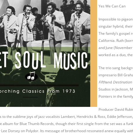
Yes We Can Can
Impossible to pigeonh
singular hybrid, thei
The family’s gospel r
California. Ruth (bor
and June (November 3
worked as a duo, the
The trio sang backgr
impresario Bill Grah
Fifth
and
Destination
Studios in Jackson, M
Pointers in the fami
Producer David Rubin
s to the sublime joys of jazz vocalists Lambert, Hendricks & Ross, Eddie Jeffers
album for Blue Thumb Records, though their first single from the set was a fun
Lee Dorsey on Polydor. Its message of brotherhood resonated anew equally with p