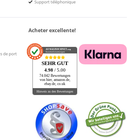
Support téléphonique
Acheter excellente!
AUSGEZEICHNET
.org
Kundenbewertungen
is de port
SEHR GUT
4.98
/ 5.00
74.042 Bewertungen
von hier, amazon.de,
ebay.de, co.uk
Hinweis zu den Bewertungen