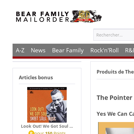
A-Z
News
Bear Family
Rock'n'Roll
R&
Produits de
The 
Articles bonus
The Pointer 
Yes We Can C
Look Out! We Got Soul ...
P
pour
150
Points