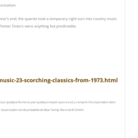
orization.
ear’s end, the quartet took a temporary right turn into country music
ointer Sisters were anything but predictable.
usic-23-scorching-classics-from-1973.html
 sous quelque forme ou par quelque moyen que ce soit, y compris l'incorporation dans
l'autorisation écrite préalable de Bear Family Records® GmbH.