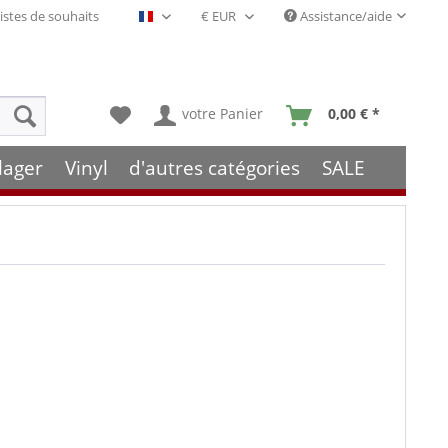
istes de souhaits
Assistance/aide
Français- FR
votre Panier
0,00 € *
lager
Vinyl
d'autres catégories
SALE