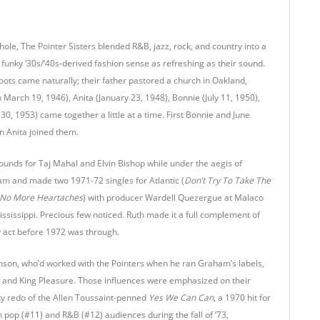
ole, The Pointer Sisters blended R&B, jazz, rock, and country into a
r funky ‘30s/‘40s-derived fashion sense as refreshing as their sound.
oots came naturally; their father pastored a church in Oakland,
n March 19, 1946), Anita (January 23, 1948), Bonnie (July 11, 1950),
0, 1953) came together a little at a time. First Bonnie and June
n Anita joined them.
ounds for Taj Mahal and Elvin Bishop while under the aegis of
am and made two 1971-72 singles for Atlantic (
Don’t Try To Take The
 No More Heartaches
) with producer Wardell Quezergue at Malaco
ississippi. Precious few noticed. Ruth made it a full complement of
ly act before 1972 was through.
son, who’d worked with the Pointers when he ran Graham’s labels,
on, and King Pleasure. Those influences were emphasized on their
ky redo of the Allen Toussaint-penned
Yes We Can Can
, a 1970 hit for
op (#11) and R&B (#12) audiences during the fall of ‘73,