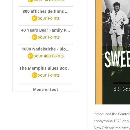
800 affiches de films ...
P
pour
Points
40 Years Bear Family R...
P
pour
Points
1000 Nadelstiche - Bio...
P
pour
400
Points
The Memphis Blues Box ...
P
pour
Points
Montrer tout
introduced the Pointer
eponymous 1973 debut 
New Orleans mainstay 