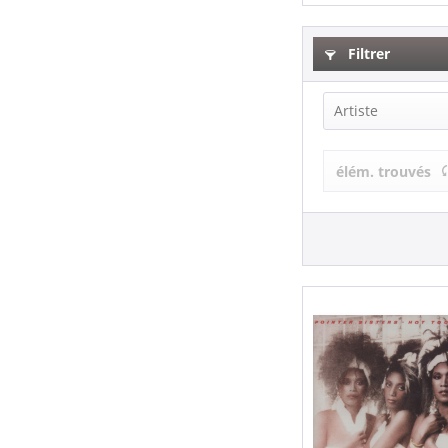
Filtrer
Artiste
POINTER SIS
élém. trouvés