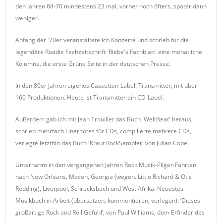
den Jahren 68-70 mindestens 23 mal, vorher noch öfters, später dann
weniger.
Anfang der '70er veranstaltete ich Konzerte und schrieb für die
legendäre Roadie Fachzeitschrift 'Riebe's Fachblatt' eine monatliche
Kolumne, die erste Grüne Seite in der deutschen Presse.
In den 80er Jahren eigenes Cassetten-Label: Transmitter; mit über
160 Produktionen. Heute ist Transmitter ein CD-Label.
Außerdem gab ich mit Jean Trouillet das Buch 'WeltBeat' heraus,
schrieb mehrfach Linernotes für CDs, compilierte mehrere CDs,
verlegte letzthin das Buch 'Kraut RockSampler' von Julian Cope.
Unternahm in den vergangenen Jahren Rock Musik-Pilger-Fahrten
nach New Orleans, Macon, Georgia (wegen. Little Richard & Otis
Redding), Liverpool, Schrecksbach und West Afrika. Neuestes
Musikbuch in Arbeit (übersetzen, kommentieren, verlegen): ‘Dieses
großartige Rock and Roll Gefühl’, von Paul Williams, dem Erfinder des