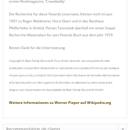
ersten Rockmagazins, ‘Crawdaddy’.
Die Recherche für diese Petards-Linernotes führten mich im Juni
1997 zu Roger Waldmann, Horst Ebert und in das Rasthaus
Pfefferhöhe in Alsfeld. Florian Tennstädt überließ mir einen Stapel
Recherche-Materialien für sein Petards-Buch aus dem Jahr 1979.
Besten Dank für die Unterstützung.
Copyright © Bear Family Records® Tous droits réservés. Aucune partie de cette
publication ne peut être réimprimée ou reproduite sous quelque forme ou par quelque
moyen que ce soit, y compris l'incorporation dans des bases de données électroniques
et la reproduction sur des supports de données, en allemand ou dans toute autre
langue, sans l'autorisation écrite préalable de Bear Family Records® GmbH.
Weitere Informationen zu
Werner Pieper
auf
Wikipedia.org