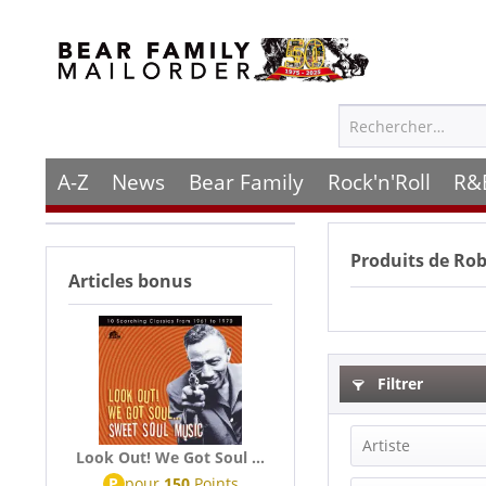
A-Z
News
Bear Family
Rock'n'Roll
R&
Produits de
Rob
Articles bonus
Filtrer
Artiste
Look Out! We Got Soul ...
P
pour
150
Points