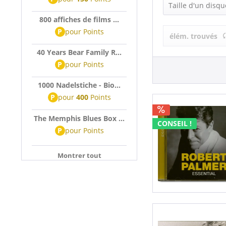
Robert Palme
Taille d'un disqu
800 affiches de films ...
LP (12 Inch) (
P
pour
Points
élém. trouvés
40 Years Bear Family R...
P
pour
Points
1000 Nadelstiche - Bio...
P
pour
400
Points
The Memphis Blues Box ...
CONSEIL !
P
pour
Points
Montrer tout