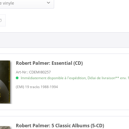
r (4)
e vinyle
5,95 €
39,95 €
de
à
1)
Robert Palmer:
Essential (CD)
Art-Nr.: CDEMI80257
Immédiatement disponible à l'expédition, Délai de livraison** env. 1
(EMI) 19 tracks 1988-1994
Robert Palmer:
5 Classic Albums (5-CD)