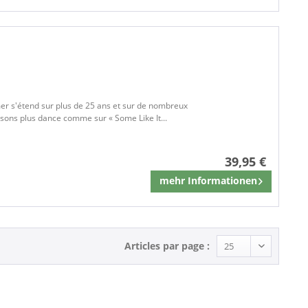
lmer s'étend sur plus de 25 ans et sur de nombreux
s sons plus dance comme sur « Some Like It...
39,95 €
mehr Informationen
Mémoriser
Articles par page :