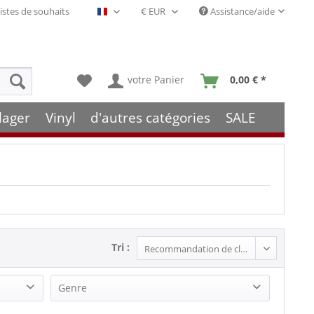
istes de souhaits
Assistance/aide
Français- FR
votre Panier
0,00 € *
lager
Vinyl
d'autres catégories
SALE
Tri :
Genre