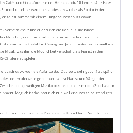
en Cafés und Gaststätten seiner Heimatstadt. 10 Jahre später ist er
t. Er möchte Lehrer werden, stattdessen wird er als Soldat in den
llt, er selbst kommt mit einem Lungendurchschuss davon.
t Overheidt kreuz und quer durch die Republik und landet
bei München, wo er sich mit seinen musikalischen Talenten
FN kommt er in Kontakt mit Swing und Jazz. Er entwickelt schnell ein
se Musik, was ihm die Möglichkeit verschafft, als Pianist in den
-Offiziere zu spielen.
erscasinos werden die Auftritte des Quartetts sehr geschätzt, später
, der mittlerweile geheiratet hat, ist Pianist und Sänger der
. Zwischen den jeweiligen Musikblöcken spricht er mit den Zuschauern
inment. Möglich ist das natürlich nur, weil er durch seine ständigen
r öfter vor einheimischem
Publikum. Im Düsseldorfer Varieté-Theater