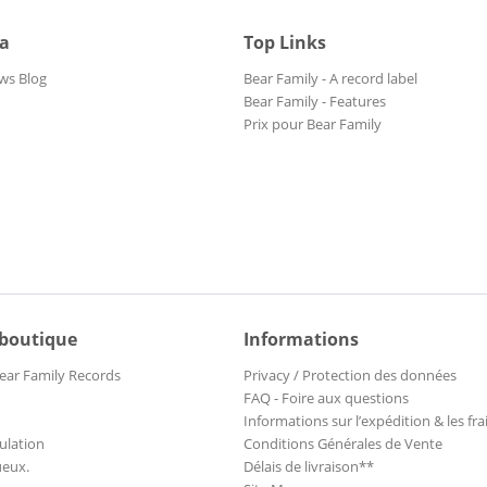
ia
Top Links
ws Blog
Bear Family - A record label
Bear Family - Features
Prix pour Bear Family
 boutique
Informations
ear Family Records
Privacy / Protection des données
FAQ - Foire aux questions
Informations sur l’expédition & les fra
ulation
Conditions Générales de Vente
ueux.
Délais de livraison**