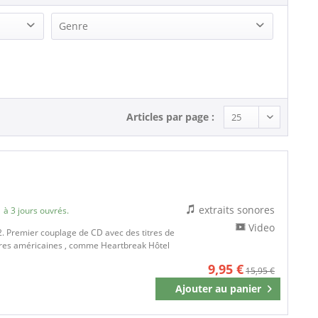
Genre
Schlager und Volksmusik (2)
Articles par page :
extraits sonores
 à 3 jours ouvrés.
Video
:02. Premier couplage de CD avec des titres de
aires américaines , comme Heartbreak Hôtel
9,95 €
15,95 €
Ajouter au
panier
Mémoriser