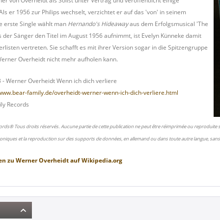
 von Overheidt als Solist unter Vertrag und veröffentlicht einige
Als er 1956 zur Philips wechselt, verzichtet er auf das 'von' in seinem
e erste Single wählt man
Hernando's Hideaway
aus dem Erfolgsmusical 'The
 der Sänger den Titel im August 1956 aufnimmt, ist Evelyn Künneke damit
erlisten vertreten. Sie schafft es mit ihrer Version sogar in die Spitzengruppe
Werner Overheidt nicht mehr aufholen kann.
 -
Werner Overheidt Wenn ich dich verliere
/www.bear-family.de/overheidt-werner-wenn-ich-dich-verliere.html
ly Records
ords® Tous droits réservés. Aucune partie de cette publication ne peut être réimprimée ou reproduite
oniques et la reproduction sur des supports de données, en allemand ou dans toute autre langue, sans 
en zu
Werner Overheidt
auf
Wikipedia.org