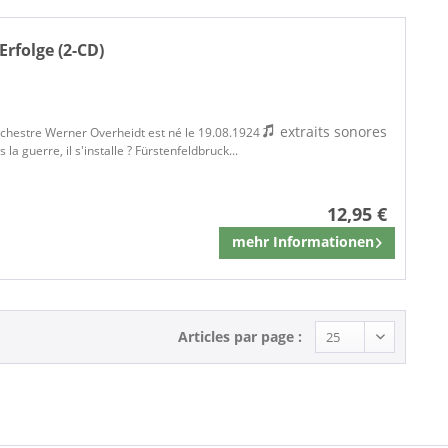
Erfolge (2-CD)
extraits sonores
orchestre Werner Overheidt est né le 19.08.1924 ?
la guerre, il s'installe ? Fürstenfeldbruck...
12,95 €
mehr Informationen
Mémoriser
Articles par page :