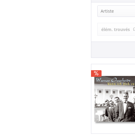
Artiste
Werner Over
élém. trouvés