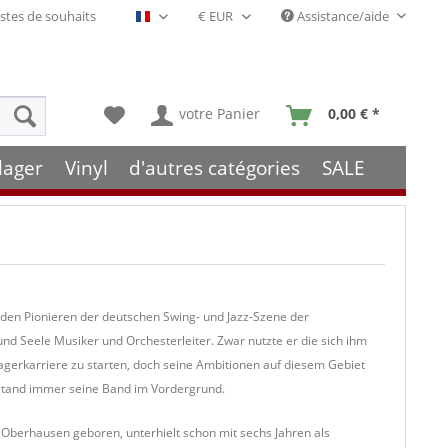
stes de souhaits
Assistance/aide
Français- FR
votre Panier
0,00 € *
lager
Vinyl
d'autres catégories
SALE
 den Pionieren der deutschen Swing- und Jazz-Szene der
und Seele Musiker und Orchesterleiter. Zwar nutzte er die sich ihm
agerkarriere zu starten, doch seine Ambitionen auf diesem Gebiet
n stand immer seine Band im Vordergrund.
 Oberhausen geboren, unterhielt schon mit sechs Jahren als