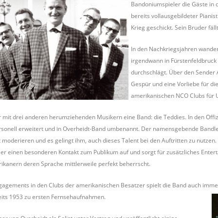
Bandoniumspieler die Gäste in d
bereits vollausgebildeter Pianis
Krieg geschickt. Sein Bruder fä
In den Nachkriegsjahren wander
irgendwann in Fürstenfeldbruck 
durchschlägt. Über den Sender A
Gespür und eine Vorliebe für die
amerikanischen NCO Clubs für US
 mit drei anderen herumziehenden Musikern eine Band: die Teddies. In den Offizi
sonell erweitert und in Overheidt-Band umbenannt. Der namensgebende Bandleader
 moderieren und es gelingt ihm, auch dieses Talent bei den Auftritten zu nutzen
 er einen besonderen Kontakt zum Publikum auf und sorgt für zusätzliches Enterta
ikanern deren Sprache mittlerweile perfekt beherrscht.
agements in den Clubs der amerikanischen Besatzer spielt die Band auch imme
eits 1953 zu ersten Fernsehaufnahmen.