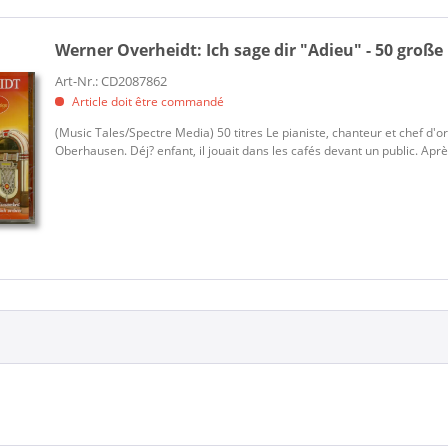
Werner Overheidt:
Ich sage dir "Adieu" - 50 große 
Art-Nr.: CD2087862
Article doit être commandé
(Music Tales/Spectre Media) 50 titres Le pianiste, chanteur et chef d'
Oberhausen. Déj? enfant, il jouait dans les cafés devant un public. Après 