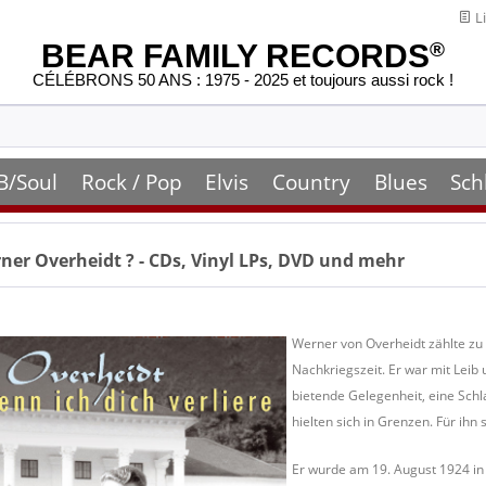
Li
BEAR FAMILY RECORDS
®
CÉLÉBRONS 50 ANS : 1975 - 2025 et toujours aussi rock !
B/Soul
Rock / Pop
Elvis
Country
Blues
Sch
ner Overheidt
? - CDs, Vinyl LPs, DVD und mehr
Werner von Overheidt zählte zu
Nachkriegszeit. Er war mit Leib 
bietende Gelegenheit, eine Schl
hielten sich in Grenzen. Für ih
Er wurde am 19. August 1924 in