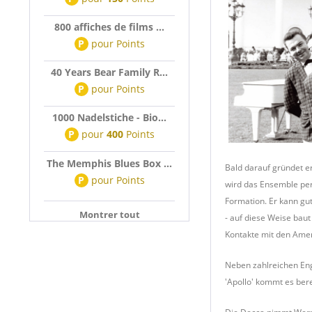
800 affiches de films ...
P
pour
Points
40 Years Bear Family R...
P
pour
Points
1000 Nadelstiche - Bio...
P
pour
400
Points
The Memphis Blues Box ...
Bald darauf gründet er
P
pour
Points
wird das Ensemble per
Formation. Er kann gut
Montrer tout
- auf diese Weise baut
Kontakte mit den Amer
Neben zahlreichen Eng
'Apollo' kommt es ber