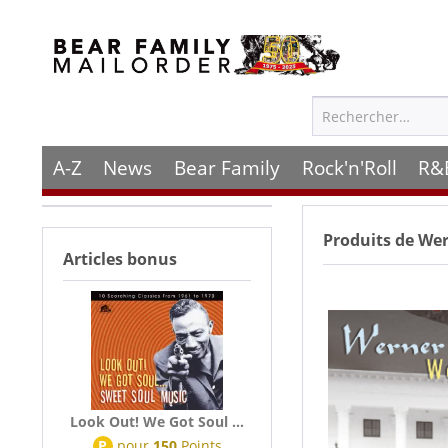
A-Z
News
Bear Family
Rock'n'Roll
R&
Produits de
Wer
Articles bonus
Look Out! We Got Soul ...
P
pour
150
Points