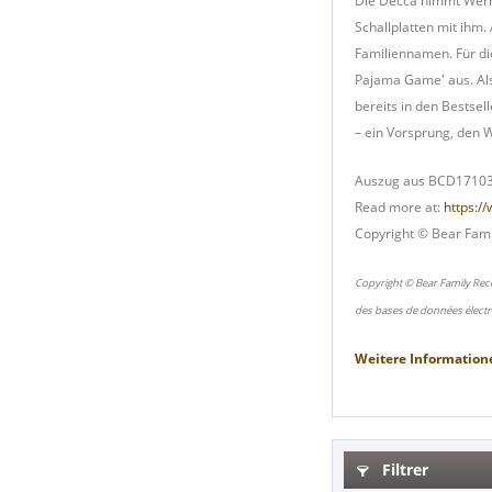
Die Decca nimmt Werner
Schallplatten mit ihm. 
Familiennamen. Für di
Pajama Game' aus. Als
bereits in den Bestsell
– ein Vorsprung, den 
Auszug aus BCD17103
Read more at:
https:/
Copyright © Bear Fami
Copyright © Bear Family Rec
des bases de données électr
Weitere Information
Filtrer