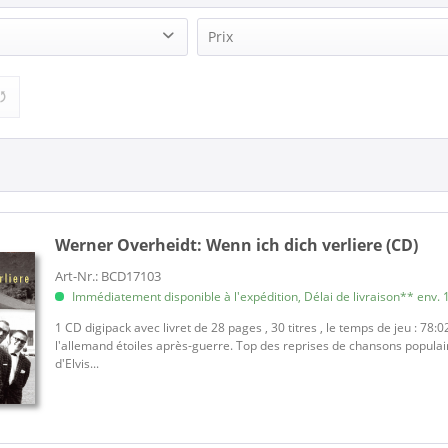
Prix
heidt (2)
9,95 €
12,95 €
de
à
Werner Overheidt:
Wenn ich dich verliere (CD)
Art-Nr.: BCD17103
Immédiatement disponible à l'expédition, Délai de livraison** env. 1
1 CD digipack avec livret de 28 pages , 30 titres , le temps de jeu : 78
l'allemand étoiles après-guerre. Top des reprises de chansons popul
d'Elvis...