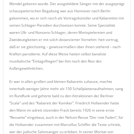
Wendel geboren wurde. Der ausgebildete Sänger mit der ausgeprägt
schauspielerischen Begabung war aus Hannover nach Berlin
gekommen, wo er sich rasch als Vortragskünstler und Kabarettist mit
seinen Schlager-Parodien durchsetzen konnte. Seine Spezialität
waren Ulk- und Nonsens-Schlager, deren Wortspielereien und
Zweideutigkeiten er mit solch distanzierter Vornehm- heit vortrug,
daß er sie gleichzeitig – gewissermaßen über ihnen stehend – nach
Kräften parodierte. Auf diese Weise hatten selbst banalste
musikalische “Eintagsfliegen” bei ihm noch den Reiz des
Außergewöhnlichen.
Er war in allen großen und kleinen Kabaretts zuhause, machte
innerhalb weniger Jahre mehr als 150 Schallplattenaufnahmen, sang
im Rundfunk und gehörte bald zu den Attraktionen der Berliner
“Scala” und des “Kabarett der Komiker”. Friedrich Hollaender hatte
den Mann im adrett sitzenden Frack bereits 1926 in seine erste
“Revuette” eingebaut, auch in der Nelson-Revue “Der rote Faden”, für
die Hollaender zusammen mit Marcellus Schiffer die Texte schrieb,
war der jüdische Salonsänger zu erleben. In seiner Moritat von