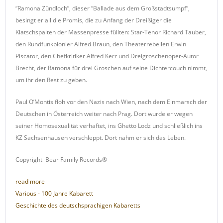
“Ramona Zündloch”, dieser “Ballade aus dem Großstadtsumpf”,
besingt er all die Promis, die zu Anfang der Dreißiger die
Klatschspalten der Massenpresse füllten: Star-Tenor Richard Tauber,
den Rundfunkpionier Alfred Braun, den Theaterrebellen Erwin
Piscator, den Chefkritiker Alfred Kerr und Dreigroschenoper-Autor
Brecht, der Ramona für drei Groschen auf seine Dichtercouch nimmt,
um ihr den Rest zu geben.
Paul O’Montis floh vor den Nazis nach Wien, nach dem Einmarsch der
Deutschen in Österreich weiter nach Prag. Dort wurde er wegen
seiner Homosexualität verhaftet, ins Ghetto Lodz und schließlich ins
KZ Sachsenhausen verschleppt. Dort nahm er sich das Leben.
Copyright Bear Family Records®
read more
Various - 100 Jahre Kabarett
Geschichte des deutschsprachigen Kabaretts