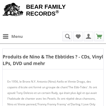
BEAR FAMILY
®
RECORDS
Menu
Produits de
Nino & The Ebbtides
? - CDs, Vinyl
LPs, DVD und mehr
En 1956, le Bronx N.Y. Antonio (Nino) Aiello et Vinnie Drago, des
copains d'école ont formé un groupe de chant'The Ebb-Tides'. Ils ont
ajouté Tony Delesio et un certain Rudy, qui était plus âgé et qui avait
l'habitude de chanter avec les Pexels. Ils ont répété deux chansons,
Nino et Vinnie penned,'Franny Franny Franny' et'Darling I Love Only