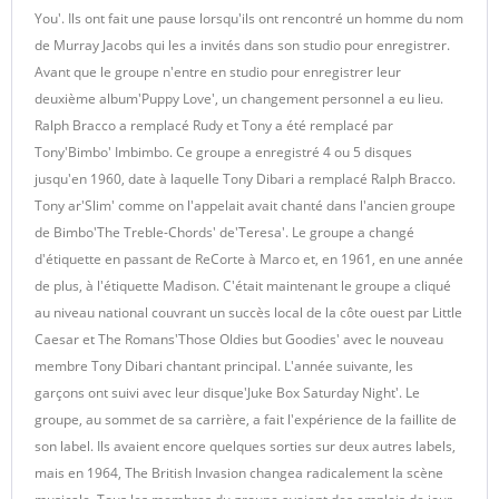
You'. Ils ont fait une pause lorsqu'ils ont rencontré un homme du nom
de Murray Jacobs qui les a invités dans son studio pour enregistrer.
Avant que le groupe n'entre en studio pour enregistrer leur
deuxième album'Puppy Love', un changement personnel a eu lieu.
Ralph Bracco a remplacé Rudy et Tony a été remplacé par
Tony'Bimbo' Imbimbo. Ce groupe a enregistré 4 ou 5 disques
jusqu'en 1960, date à laquelle Tony Dibari a remplacé Ralph Bracco.
Tony ar'Slim' comme on l'appelait avait chanté dans l'ancien groupe
de Bimbo'The Treble-Chords' de'Teresa'. Le groupe a changé
d'étiquette en passant de ReCorte à Marco et, en 1961, en une année
de plus, à l'étiquette Madison. C'était maintenant le groupe a cliqué
au niveau national couvrant un succès local de la côte ouest par Little
Caesar et The Romans'Those Oldies but Goodies' avec le nouveau
membre Tony Dibari chantant principal. L'année suivante, les
garçons ont suivi avec leur disque'Juke Box Saturday Night'. Le
groupe, au sommet de sa carrière, a fait l'expérience de la faillite de
son label. Ils avaient encore quelques sorties sur deux autres labels,
mais en 1964, The British Invasion changea radicalement la scène