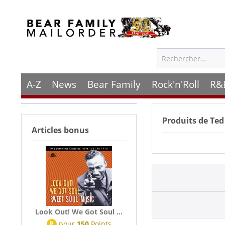
A-Z
News
Bear Family
Rock'n'Roll
R&
Produits de
Ted
Articles bonus
Look Out! We Got Soul ...
P
pour
150
Points