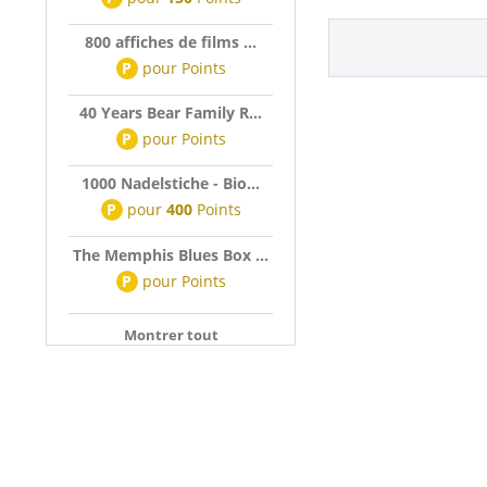
800 affiches de films ...
P
pour
Points
40 Years Bear Family R...
P
pour
Points
1000 Nadelstiche - Bio...
P
pour
400
Points
The Memphis Blues Box ...
P
pour
Points
Montrer tout