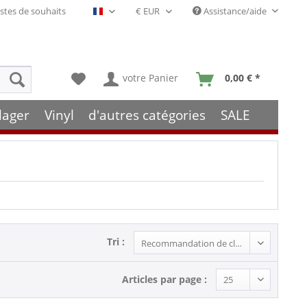
stes de souhaits
Assistance/aide
Français- FR
votre Panier
0,00 € *
lager
Vinyl
d'autres catégories
SALE
Tri :
Articles par page :