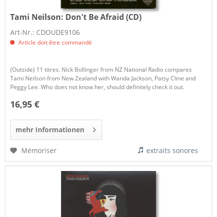
Tami Neilson:
Don't Be Afraid (CD)
Art-Nr.: CDOUDE9106
Article doit être commandé
(Outside) 11 titres. Nick Bollinger from NZ National Radio compares
Tami Neilson from New Zealand with Wanda Jackson, Patsy Cline and
Peggy Lee. Who does not know her, should definitely check it out.
16,95 €
mehr Informationen
Mémoriser
extraits sonores