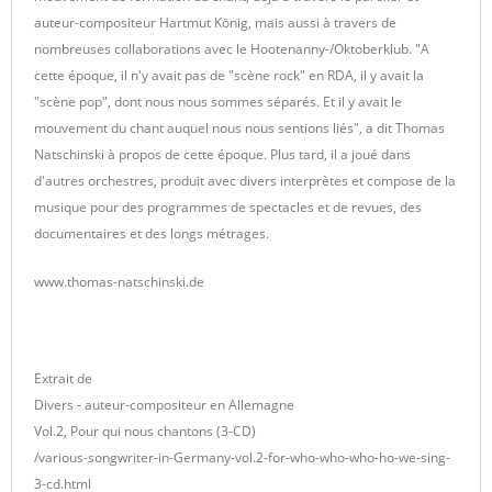
auteur-compositeur Hartmut König, mais aussi à travers de
nombreuses collaborations avec le Hootenanny-/Oktoberklub. "A
cette époque, il n'y avait pas de "scène rock" en RDA, il y avait la
"scène pop", dont nous nous sommes séparés. Et il y avait le
mouvement du chant auquel nous nous sentions liés", a dit Thomas
Natschinski à propos de cette époque. Plus tard, il a joué dans
d'autres orchestres, produit avec divers interprètes et compose de la
musique pour des programmes de spectacles et de revues, des
documentaires et des longs métrages.
www.thomas-natschinski.de
Extrait de
Divers - auteur-compositeur en Allemagne
Vol.2, Pour qui nous chantons (3-CD)
/various-songwriter-in-Germany-vol.2-for-who-who-who-ho-we-sing-
3-cd.html