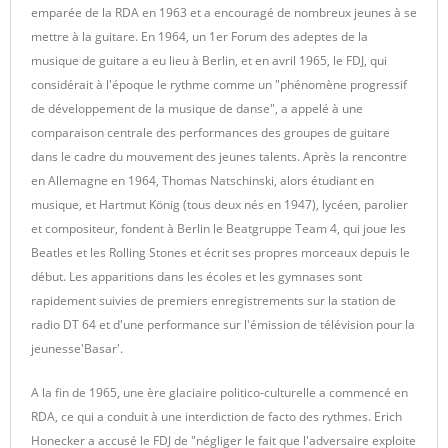
emparée de la RDA en 1963 et a encouragé de nombreux jeunes à se
mettre à la guitare. En 1964, un 1er Forum des adeptes de la
musique de guitare a eu lieu à Berlin, et en avril 1965, le FDJ, qui
considérait à l'époque le rythme comme un "phénomène progressif
de développement de la musique de danse", a appelé à une
comparaison centrale des performances des groupes de guitare
dans le cadre du mouvement des jeunes talents. Après la rencontre
en Allemagne en 1964, Thomas Natschinski, alors étudiant en
musique, et Hartmut König (tous deux nés en 1947), lycéen, parolier
et compositeur, fondent à Berlin le Beatgruppe Team 4, qui joue les
Beatles et les Rolling Stones et écrit ses propres morceaux depuis le
début. Les apparitions dans les écoles et les gymnases sont
rapidement suivies de premiers enregistrements sur la station de
radio DT 64 et d'une performance sur l'émission de télévision pour la
jeunesse'Basar'.
A la fin de 1965, une ère glaciaire politico-culturelle a commencé en
RDA, ce qui a conduit à une interdiction de facto des rythmes. Erich
Honecker a accusé le FDJ de "négliger le fait que l'adversaire exploite