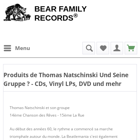
BEAR FAMILY
®
RECORDS
Menu
Produits de
Thomas Natschinski Und Seine
Gruppe
? - CDs, Vinyl LPs, DVD und mehr
Thomas Natschinski et son groupe
14ème Chanson des Rêves - 15ème La Rue
Au début des années 60, le rythme a commencé sa marche
triomphale autour du monde. La Beatlemania s'est également