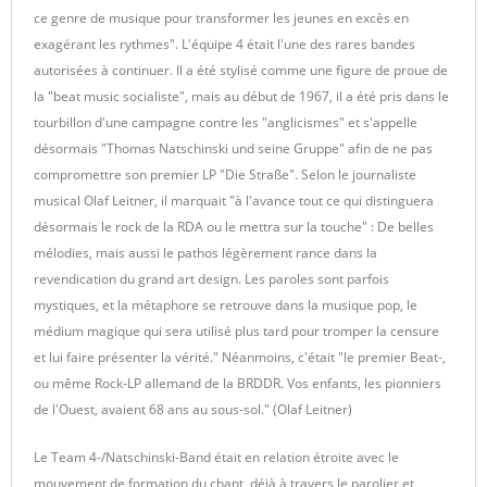
ce genre de musique pour transformer les jeunes en excès en
exagérant les rythmes". L'équipe 4 était l'une des rares bandes
autorisées à continuer. Il a été stylisé comme une figure de proue de
la "beat music socialiste", mais au début de 1967, il a été pris dans le
tourbillon d'une campagne contre les "anglicismes" et s'appelle
désormais "Thomas Natschinski und seine Gruppe" afin de ne pas
compromettre son premier LP "Die Straße". Selon le journaliste
musical Olaf Leitner, il marquait "à l'avance tout ce qui distinguera
désormais le rock de la RDA ou le mettra sur la touche" : De belles
mélodies, mais aussi le pathos légèrement rance dans la
revendication du grand art design. Les paroles sont parfois
mystiques, et la métaphore se retrouve dans la musique pop, le
médium magique qui sera utilisé plus tard pour tromper la censure
et lui faire présenter la vérité." Néanmoins, c'était "le premier Beat-,
ou même Rock-LP allemand de la BRDDR. Vos enfants, les pionniers
de l'Ouest, avaient 68 ans au sous-sol." (Olaf Leitner)
Le Team 4-/Natschinski-Band était en relation étroite avec le
mouvement de formation du chant, déjà à travers le parolier et