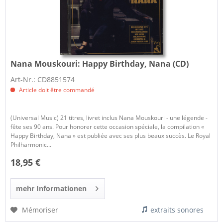
Nana Mouskouri:
Happy Birthday, Nana (CD)
Art-Nr.: CD8851574
Article doit être commandé
(Universal Music) 21 titres, livret inclus Nana Mouskouri - une légende -
fête ses 90 ans. Pour honorer cette occasion spéciale, la compilation «
Happy Birthday, Nana » est publiée avec ses plus beaux succès. Le Royal
Philharmonic...
18,95 €
mehr Informationen
Mémoriser
extraits sonores