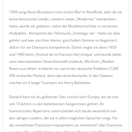
1958 sang Nana Mouskouri zum ersten Mal im Rundfunk, aber da sie
keine klassischen Lieder, sondern etwas „Modernes“ interpretiert
hatte, wurde sie gebeten, sofort die Musikhochschule zu verlassen
Hadjidakis - Komponist der Filmmusik „Sonntags nie' - hatte sie aber
gehört und war von ihrer klaren, geschulten Stimme so begeistert,
daß er für sie Chansons komponierte. Damit siegte sie dann 1959
und 1960 beim „Festival de la Chanson Hel|énique' und wurde dabei
vom internationalen Show-Geschäft entdeckt. Mit ihren „Weißen
Rosen aus Athen' eroberte sie zuerst das deutsche Publikum (1200
000 verkaufte Platten), dann das amerikanische. In den Staaten
machte sie 4 lange Tourneen mit Harry Belafonte.
Danach kam sie als gefeierter Star zurück nach Europa, wo sie nun
seit 10 Jahren zu den beliebtesten Sängerinnen gehört. Ihr
französisches Repertoire unterscheidet sich heute wesentlich von
den übrigen Liedern, die sie in allen möglichen Sprachen singt. Für
die verwöhnten Franzosen interpretiert sie meistensš? alte Chansons