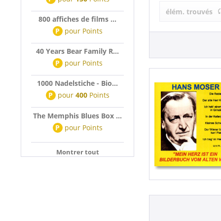
Hans Moser 
élém. trouvés
800 affiches de films ...
P
pour
Points
40 Years Bear Family R...
P
pour
Points
1000 Nadelstiche - Bio...
P
pour
400
Points
The Memphis Blues Box ...
P
pour
Points
Montrer tout