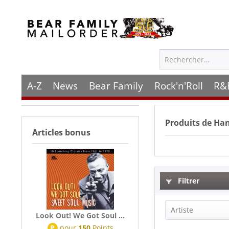
A-Z
News
Bear Family
Rock'n'Roll
R&
Produits de
Han
Articles bonus
Filtrer
Artiste
Look Out! We Got Soul ...
P
pour
150
Points