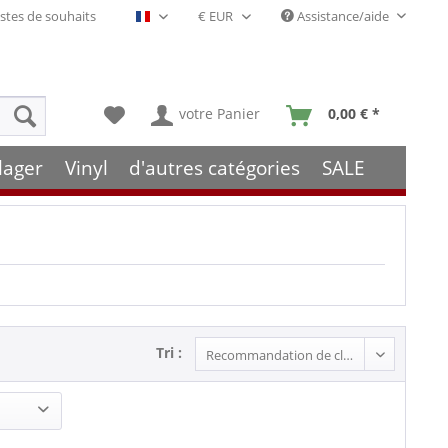
stes de souhaits
Assistance/aide
Français- FR
votre Panier
0,00 € *
lager
Vinyl
d'autres catégories
SALE
Tri :