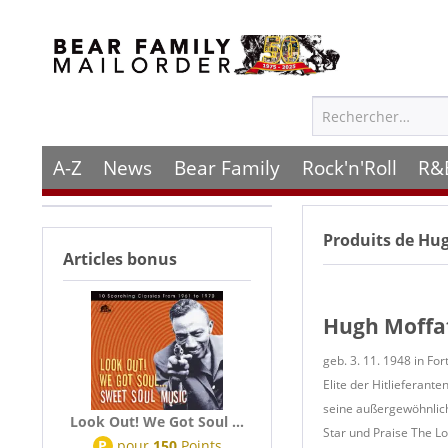
A-Z
News
Bear Family
Rock'n'Roll
R&
Produits de
Hug
Articles bonus
Hugh Moffa
geb. 3. 11. 1948 in Fo
Elite der Hitlieferant
seine außergewöhnlich
Look Out! We Got Soul ...
Star und Praise The L
P
pour
150
Points