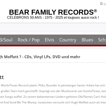
Li
BEAR FAMILY RECORDS
®
CÉLÉBRONS 50 ANS : 1975 - 2025 et toujours aussi rock !
B/Soul
Rock / Pop
Elvis
Country
Blues
Sch
h Moffatt
? - CDs, Vinyl LPs, DVD und mehr
tt
rt Worth/Texas Record Labels: Philo, Rounder In jahrelanger harter Arbeit hat sic
en großer Stars hoch geschafft. Geprägt von der Musikszene von Austin/Texas, ka
en Songs auffiel. Zu seinen bekanntesten Liedern gehören Old Flames Can't Hold 
ord And Send Me The Money. inzwischen versucht sich Hugh Moffatt auch als Inte