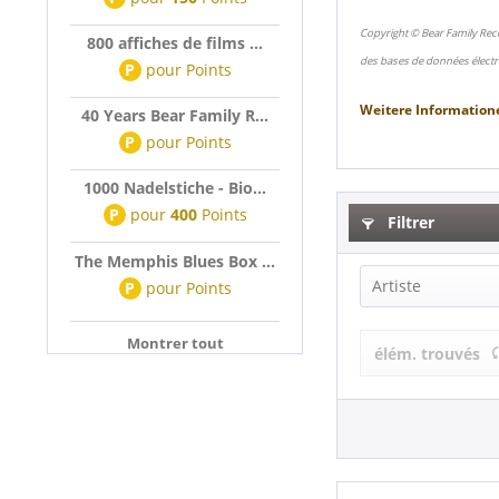
Copyright © Bear Family Rec
800 affiches de films ...
des bases de données électr
P
pour
Points
Weitere Information
40 Years Bear Family R...
P
pour
Points
1000 Nadelstiche - Bio...
P
pour
400
Points
Filtrer
The Memphis Blues Box ...
Artiste
P
pour
Points
Hugh Moffatt
Montrer tout
élém. trouvés