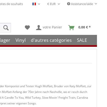
stes de souhaits
Assistance/aide
Français- FR
votre Panier
0,00 € *
lager
Vinyl
d'autres catégories
SALE
h der Komponist und Texter Hugh Moffatt, Bruder von Katy Moffatt, zur
m Moffatt Anfang der 70er Jahre nach Nashville, wo er rasch durch
A Candle To You, Wild Turkey, Slow Movin' Freight Train, Carolina
rpret seiner eigenen Songs.