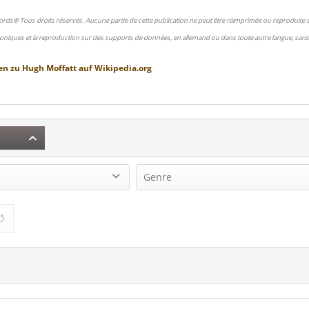
ords® Tous droits réservés. Aucune partie de cette publication ne peut être réimprimée ou reproduite
oniques et la reproduction sur des supports de données, en allemand ou dans toute autre langue, sans 
en zu
Hugh Moffatt
auf
Wikipedia.org
Genre
 Trio (1)
Country (1)