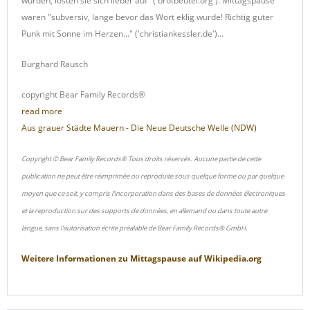
wurden, lösten sie sich lieber auf" ('brotbeutel.org'). Mittagspause
waren "subversiv, lange bevor das Wort eklig wurde! Richtig guter
Punk mit Sonne im Herzen..." ('christiankessler.de')...
Burghard Rausch
copyright Bear Family Records®
read more
Aus grauer Städte Mauern - Die Neue Deutsche Welle (NDW)
Copyright © Bear Family Records® Tous droits réservés. Aucune partie de cette
publication ne peut être réimprimée ou reproduite sous quelque forme ou par quelque
moyen que ce soit, y compris l'incorporation dans des bases de données électroniques
et la reproduction sur des supports de données, en allemand ou dans toute autre
langue, sans l'autorisation écrite préalable de Bear Family Records® GmbH.
Weitere Informationen zu
Mittagspause
auf
Wikipedia.org