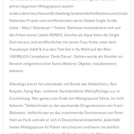
Jahres begannen Mittagspause ausein-
anderzubrechen.HeinundSchwebelgründetendieFehlfarbenzunächstals
Nebenbei-Projekt und veröffentlichten deren Debüt-Single Große
Liebe – Maxi / Abenteuer + Feiheit. Bielmeier konzentrierte sich auf
die Arbeit seines Labels RONDO, brachte als Aqua Velva die Single
Dich heraus und veröffentlichte mit seiner Frau Heike unter dem
Pseudonym Adolf & Eva den Titel Det is Nu Wehf auf der 80er
ÜBERBLICK-Compilation 'Denk Daran'. Oehlen wurde als Künstler im
Bereich zeitgenössischer Kunst (Malerei, Objekte, Installationen)
bekannt.
Allerdings trat er hin und wieder mit Bands wie Vielleichtors, Red
Krayola, Flying Klas- senfeind, Nachdenkliche Wehrpflichtige u.a. in
Erscheinung. Was genau zum Ende von Mittagspause führte, ist nicht
bekannt. "Vielleicht war es der wachsende Drogenkonsum von Franz
Bielmeier, vielleicht war es das zunehmende Desinteresse von Peter
Hein an Punk und wie er sich in Deutschland entwickelte. Jedenfalls
hatten Mittagspause ihr Pulver verschossen und bevor sie peinlich