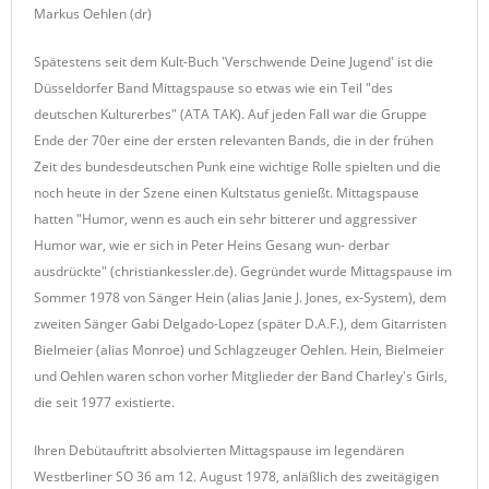
Markus Oehlen (dr)
Spätestens seit dem Kult-Buch 'Verschwende Deine Jugend' ist die
Düsseldorfer Band Mittagspause so etwas wie ein Teil "des
deutschen Kulturerbes" (ATA TAK). Auf jeden Fall war die Gruppe
Ende der 70er eine der ersten relevanten Bands, die in der frühen
Zeit des bundesdeutschen Punk eine wichtige Rolle spielten und die
noch heute in der Szene einen Kultstatus genießt. Mittagspause
hatten "Humor, wenn es auch ein sehr bitterer und aggressiver
Humor war, wie er sich in Peter Heins Gesang wun- derbar
ausdrückte" (christiankessler.de). Gegründet wurde Mittagspause im
Sommer 1978 von Sänger Hein (alias Janie J. Jones, ex-System), dem
zweiten Sänger Gabi Delgado-Lopez (später D.A.F.), dem Gitarristen
Bielmeier (alias Monroe) und Schlagzeuger Oehlen. Hein, Bielmeier
und Oehlen waren schon vorher Mitglieder der Band Charley's Girls,
die seit 1977 existierte.
Ihren Debütauftritt absolvierten Mittagspause im legendären
Westberliner SO 36 am 12. August 1978, anläßlich des zweitägigen