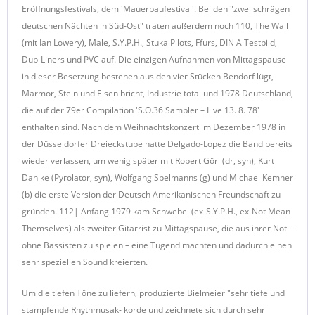
Eröffnungsfestivals, dem 'Mauerbaufestival'. Bei den "zwei schrägen
deutschen Nächten in Süd-Ost" traten außerdem noch 110, The Wall
(mit Ian Lowery), Male, S.Y.P.H., Stuka Pilots, Ffurs, DIN A Testbild,
Dub-Liners und PVC auf. Die einzigen Aufnahmen von Mittagspause
in dieser Besetzung bestehen aus den vier Stücken Bendorf lügt,
Marmor, Stein und Eisen bricht, Industrie total und 1978 Deutschland,
die auf der 79er Compilation 'S.O.36 Sampler – Live 13. 8. 78'
enthalten sind. Nach dem Weihnachtskonzert im Dezember 1978 in
der Düsseldorfer Dreieckstube hatte Delgado-Lopez die Band bereits
wieder verlassen, um wenig später mit Robert Görl (dr, syn), Kurt
Dahlke (Pyrolator, syn), Wolfgang Spelmanns (g) und Michael Kemner
(b) die erste Version der Deutsch Amerikanischen Freundschaft zu
gründen. 112| Anfang 1979 kam Schwebel (ex-S.Y.P.H., ex-Not Mean
Themselves) als zweiter Gitarrist zu Mittagspause, die aus ihrer Not –
ohne Bassisten zu spielen – eine Tugend machten und dadurch einen
sehr speziellen Sound kreierten.
Um die tiefen Töne zu liefern, produzierte Bielmeier "sehr tiefe und
stampfende Rhythmusak- korde und zeichnete sich durch sehr