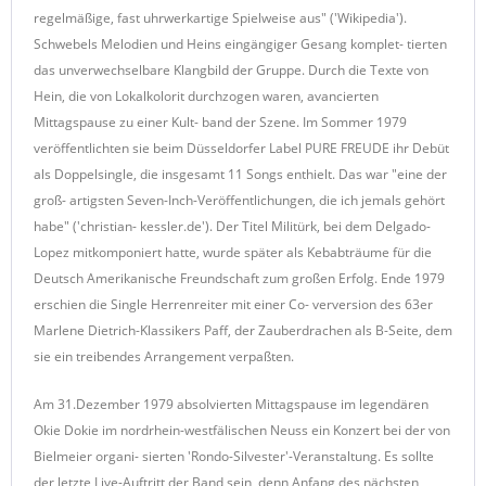
regelmäßige, fast uhrwerkartige Spielweise aus" ('Wikipedia').
Schwebels Melodien und Heins eingängiger Gesang komplet- tierten
das unverwechselbare Klangbild der Gruppe. Durch die Texte von
Hein, die von Lokalkolorit durchzogen waren, avancierten
Mittagspause zu einer Kult- band der Szene. Im Sommer 1979
veröffentlichten sie beim Düsseldorfer Label PURE FREUDE ihr Debüt
als Doppelsingle, die insgesamt 11 Songs enthielt. Das war "eine der
groß- artigsten Seven-Inch-Veröffentlichungen, die ich jemals gehört
habe" ('christian- kessler.de'). Der Titel Militürk, bei dem Delgado-
Lopez mitkomponiert hatte, wurde später als Kebabträume für die
Deutsch Amerikanische Freundschaft zum großen Erfolg. Ende 1979
erschien die Single Herrenreiter mit einer Co- verversion des 63er
Marlene Dietrich-Klassikers Paff, der Zauberdrachen als B-Seite, dem
sie ein treibendes Arrangement verpaßten.
Am 31.Dezember 1979 absolvierten Mittagspause im legendären
Okie Dokie im nordrhein-westfälischen Neuss ein Konzert bei der von
Bielmeier organi- sierten 'Rondo-Silvester'-Veranstaltung. Es sollte
der letzte Live-Auftritt der Band sein, denn Anfang des nächsten