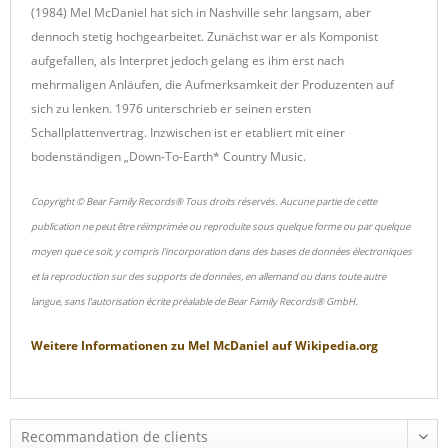
(1984) Mel McDaniel hat sich in Nashville sehr langsam, aber
dennoch stetig hochgearbeitet. Zunächst war er als Komponist
aufgefallen, als Interpret jedoch gelang es ihm erst nach
mehrmaligen Anläufen, die Aufmerksamkeit der Produzenten auf
sich zu lenken. 1976 unterschrieb er seinen ersten
Schallplattenvertrag. Inzwischen ist er etabliert mit einer
bodenständigen „Down-To-Earth* Country Music.
Copyright © Bear Family Records® Tous droits réservés. Aucune partie de cette
publication ne peut être réimprimée ou reproduite sous quelque forme ou par quelque
moyen que ce soit, y compris l'incorporation dans des bases de données électroniques
et la reproduction sur des supports de données, en allemand ou dans toute autre
langue, sans l'autorisation écrite préalable de Bear Family Records® GmbH.
Weitere Informationen zu
Mel McDaniel
auf
Wikipedia.org