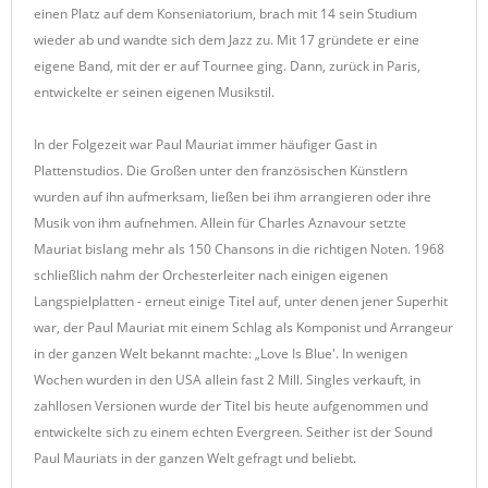
einen Platz auf dem Konseniatorium, brach mit 14 sein Studium
wieder ab und wandte sich dem Jazz zu. Mit 17 gründete er eine
eigene Band, mit der er auf Tournee ging. Dann, zurück in Paris,
entwickelte er seinen eigenen Musikstil.
In der Folgezeit war Paul Mauriat immer häufiger Gast in
Plattenstudios. Die Großen unter den französischen Künstlern
wurden auf ihn aufmerksam, ließen bei ihm arrangieren oder ihre
Musik von ihm aufnehmen. Allein für Charles Aznavour setzte
Mauriat bislang mehr als 150 Chansons in die richtigen Noten. 1968
schließlich nahm der Orchesterleiter nach einigen eigenen
Langspielplatten - erneut einige Titel auf, unter denen jener Superhit
war, der Paul Mauriat mit einem Schlag als Komponist und Arrangeur
in der ganzen Welt bekannt machte: „Love Is Blue'. In wenigen
Wochen wurden in den USA allein fast 2 Mill. Singles verkauft, in
zahllosen Versionen wurde der Titel bis heute aufgenommen und
entwickelte sich zu einem echten Evergreen. Seither ist der Sound
Paul Mauriats in der ganzen Welt gefragt und beliebt.