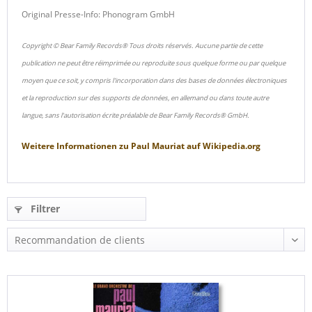
Original Presse-Info: Phonogram GmbH
Copyright © Bear Family Records® Tous droits réservés. Aucune partie de cette
publication ne peut être réimprimée ou reproduite sous quelque forme ou par quelque
moyen que ce soit, y compris l'incorporation dans des bases de données électroniques
et la reproduction sur des supports de données, en allemand ou dans toute autre
langue, sans l'autorisation écrite préalable de Bear Family Records® GmbH.
Weitere Informationen zu
Paul Mauriat
auf
Wikipedia.org
Filtrer