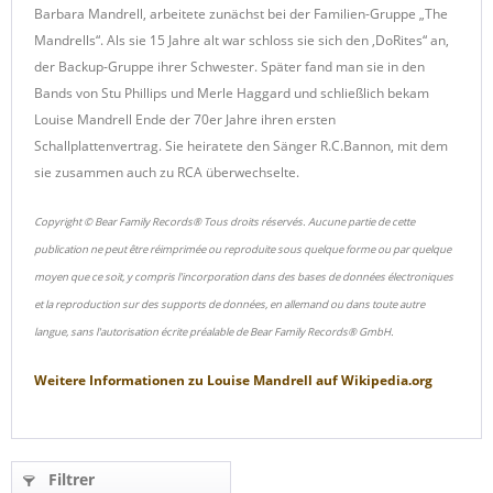
Barbara Mandrell, arbeitete zunächst bei der Familien-Gruppe „The
Mandrells“. Als sie 15 Jahre alt war schloss sie sich den ,DoRites“ an,
der Backup-Gruppe ihrer Schwester. Später fand man sie in den
Bands von Stu Phillips und Merle Haggard und schließlich bekam
Louise Mandrell Ende der 70er Jahre ihren ersten
Schallplattenvertrag. Sie heiratete den Sänger R.C.Bannon, mit dem
sie zusammen auch zu RCA überwechselte.
Copyright © Bear Family Records® Tous droits réservés. Aucune partie de cette
publication ne peut être réimprimée ou reproduite sous quelque forme ou par quelque
moyen que ce soit, y compris l'incorporation dans des bases de données électroniques
et la reproduction sur des supports de données, en allemand ou dans toute autre
langue, sans l'autorisation écrite préalable de Bear Family Records® GmbH.
Weitere Informationen zu
Louise Mandrell
auf
Wikipedia.org
Filtrer