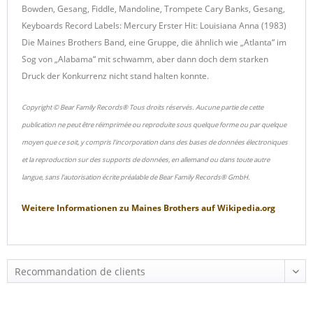
Bowden, Gesang, Fiddle, Mandoline, Trompete Cary Banks, Gesang,
Keyboards Record Labels: Mercury Erster Hit: Louisiana Anna (1983)
Die Maines Brothers Band, eine Gruppe, die ähnlich wie „Atlanta“ im
Sog von „Alabama“ mit schwamm, aber dann doch dem starken
Druck der Konkurrenz nicht stand halten konnte.
Copyright © Bear Family Records® Tous droits réservés. Aucune partie de cette
publication ne peut être réimprimée ou reproduite sous quelque forme ou par quelque
moyen que ce soit, y compris l'incorporation dans des bases de données électroniques
et la reproduction sur des supports de données, en allemand ou dans toute autre
langue, sans l'autorisation écrite préalable de Bear Family Records® GmbH.
Weitere Informationen zu
Maines Brothers
auf
Wikipedia.org