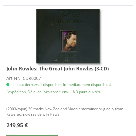
John Rowles:
The Great John Rowles (3-CD)
Art-Nr.: CDR0007
les tout derniers 1 disponibles Immédiatement disponible à
l'expédition, Délai de livraison** env. 1 à 3 jours ouvrés.
(2003/rajon) 30 tracks New Zealand Maori entertainer originally from
Kawerau, now resident in Hawaii
249,95 €