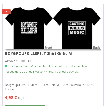
BOYGROUPKILLERS:
T-Shirt Girlie M
Art-Nr.: SHIRT34
les tout derniers 2 disponibles Immédiatement disponible à
l'expédition, Délai de livraison** env. 1 à 3 jours ouvrés.
Boygroupkillers - T-Shirt - T-Shirt Girlie M - 100% Baumwolle / 100%
Cotton
4,98 €
10,00 €