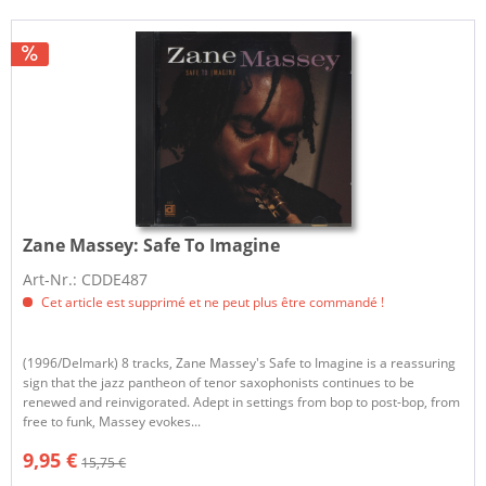
Zane Massey:
Safe To Imagine
Art-Nr.: CDDE487
Cet article est supprimé et ne peut plus être commandé !
(1996/Delmark) 8 tracks, Zane Massey's Safe to Imagine is a reassuring
sign that the jazz pantheon of tenor saxophonists continues to be
renewed and reinvigorated. Adept in settings from bop to post-bop, from
free to funk, Massey evokes...
9,95 €
15,75 €