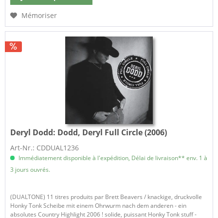
Mémoriser
Deryl Dodd:
Dodd, Deryl Full Circle (2006)
Art-Nr.: CDDUAL1236
Immédiatement disponible à l'expédition, Délai de livraison** env. 1 à
3 jours ouvrés.
(DUALTONE) 11 titres produits par Brett Beavers / knackige, druckvolle
Honky Tonk Scheibe mit einem Ohrwurm nach dem anderen - ein
absolutes Country Highlight 2006 ! solide, puissant Honky Tonk stuff -