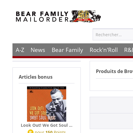
A-Z
News
Bear Family
Rock'n'Roll
R&
Produits de
Bro
Articles bonus
Look Out! We Got Soul ...
P
pour
150
Points