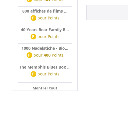
800 affiches de films ...
P
pour
Points
40 Years Bear Family R...
P
pour
Points
1000 Nadelstiche - Bio...
P
pour
400
Points
The Memphis Blues Box ...
P
pour
Points
Montrer tout