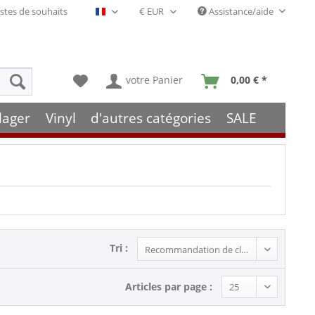
stes de souhaits
Assistance/aide
Français- FR
votre Panier
0,00 € *
lager
Vinyl
d'autres catégories
SALE
Tri :
Articles par page :