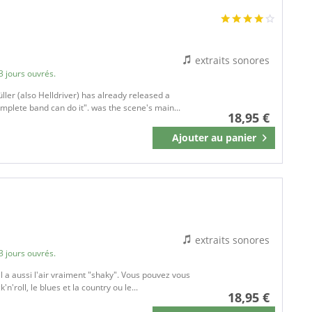
extraits sonores
3 jours ouvrés.
ler (also Helldriver) has already released a
complete band can do it". was the scene's main...
18,95 €
Ajouter au
panier
Mémoriser
extraits sonores
3 jours ouvrés.
il a aussi l'air vraiment "shaky". Vous pouvez vous
n'roll, le blues et la country ou le...
18,95 €