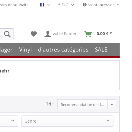
stes de souhaits
Assistance/aide
Français- FR
votre Panier
0,00 € *
lager
Vinyl
d'autres catégories
SALE
mehr
Tri :
Genre