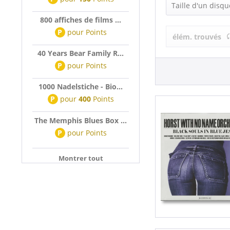
Horst With 
Taille d'un disqu
Horst With 
800 affiches de films ...
LP (12 Inch) (
P
pour
Points
élém. trouvés
40 Years Bear Family R...
P
pour
Points
1000 Nadelstiche - Bio...
P
pour
400
Points
The Memphis Blues Box ...
P
pour
Points
Montrer tout