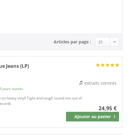
Beat (1)
Rock'n'Roll (5)
Articles par page :
ue Jeans (LP)
extraits sonores
3 jours ouvrés.
 on heavy vinyl! Tight and tough sound mix out of
Records
24,95 €
Ajouter au
panier
Mémoriser