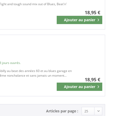
Tight and tough sound mix out of Blues, Beat'n'
18,95 €
Ajouter au
panier
Mémoriser
3 jours ouvrés.
kabilly au beat des années 60 et au blues garage en
trême nonchalance et sans jamais un moment...
18,95 €
Ajouter au
panier
Mémoriser
Articles par page :