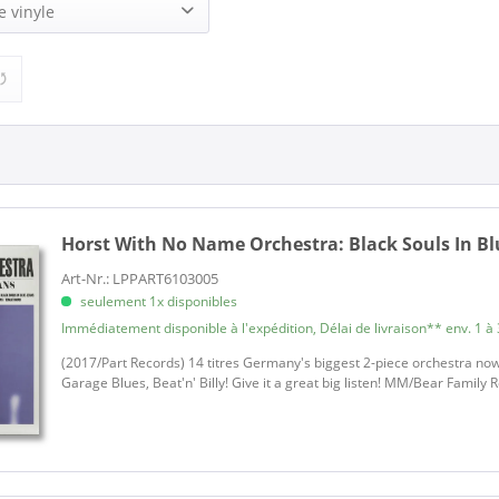
No Name (4)
e vinyle
18,95 €
24,95 €
de
à
No Name Orchestra (2)
1)
Horst With No Name Orchestra:
Black Souls In Bl
Art-Nr.: LPPART6103005
seulement 1x disponibles
Immédiatement disponible à l'expédition, Délai de livraison** env. 1 à 
(2017/Part Records) 14 titres Germany's biggest 2-piece orchestra now
Garage Blues, Beat'n' Billy! Give it a great big listen! MM/Bear Family 