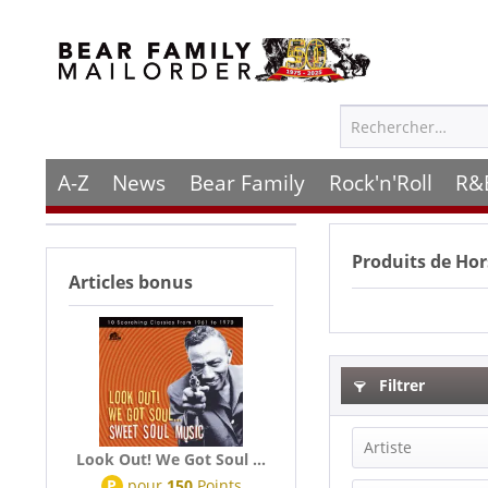
A-Z
News
Bear Family
Rock'n'Roll
R&
Produits de
Hor
Articles bonus
Filtrer
Artiste
Look Out! We Got Soul ...
P
pour
150
Points