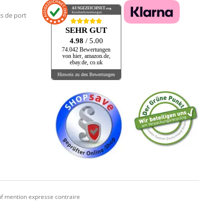
AUSGEZEICHNET
.org
Kundenbewertungen
is de port
SEHR GUT
4.98
/ 5.00
74.042 Bewertungen
von hier, amazon.de,
ebay.de, co.uk
Hinweis zu den Bewertungen
f mention expresse contraire