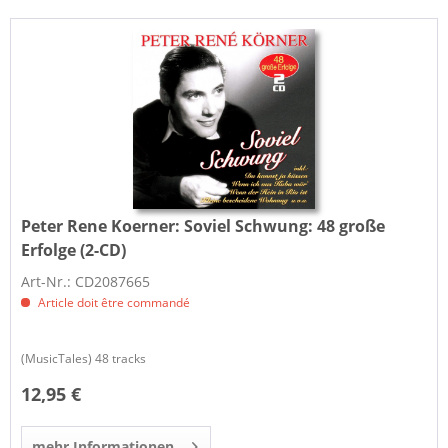
Peter Rene Koerner:
Soviel Schwung: 48 große
Erfolge (2-CD)
Art-Nr.: CD2087665
Article doit être commandé
(MusicTales) 48 tracks
12,95 €
mehr Informationen