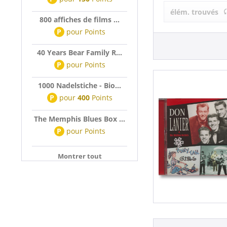
Don Lanier 
élém. trouvés
800 affiches de films ...
P
pour
Points
40 Years Bear Family R...
P
pour
Points
1000 Nadelstiche - Bio...
P
pour
400
Points
The Memphis Blues Box ...
P
pour
Points
Montrer tout