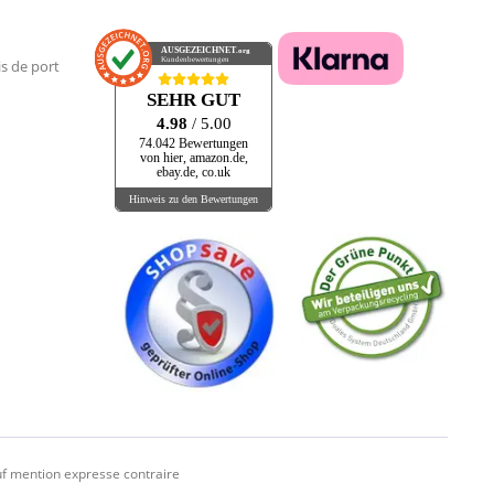
AUSGEZEICHNET
.org
Kundenbewertungen
is de port
SEHR GUT
4.98
/ 5.00
74.042 Bewertungen
von hier, amazon.de,
ebay.de, co.uk
Hinweis zu den Bewertungen
f mention expresse contraire