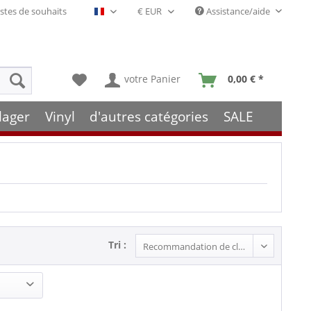
stes de souhaits
Assistance/aide
Français- FR
votre Panier
0,00 € *
lager
Vinyl
d'autres catégories
SALE
Tri :