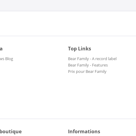
ia
Top Links
ws Blog
Bear Family - A record label
Bear Family - Features
Prix pour Bear Family
 boutique
Informations