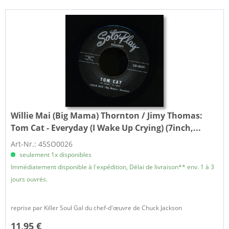
Willie Mai (Big Mama) Thornton / Jimy Thomas:
Tom Cat - Everyday (I Wake Up Crying) (7inch,...
Art-Nr.: 45SO0026
seulement 1x disponibles
Immédiatement disponible à l'expédition, Délai de livraison** env. 1 à 3
jours ouvrés.
reprise par Killer Soul Gal du chef-d'œuvre de Chuck Jackson
11,95 €