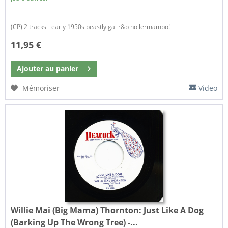
(CP) 2 tracks - early 1950s beastly gal r&b hollermambo!
11,95 €
Ajouter au
panier
Mémoriser
Video
Willie Mai (Big Mama) Thornton:
Just Like A Dog
(Barking Up The Wrong Tree) -...