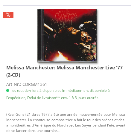
Melissa Manchester:
Melissa Manchester Live '77
(2-CD)
Art-Nr.: CDRGM1361
les tout derniers 2 disponibles Immédiatement disponible à
l'expédition, Délai de livraison** env. 1 à 3 jours ouvrés.
(Real Gone) 21 titres 1977 a été une année mouvementée pour Melissa
Manchester. La chanteuse-compositrice a fait le tour des arènes et des
amphithéâtres d'Amérique du Nord avec Leo Sayer pendant l'été, avant
de se lancer dans une tournée...