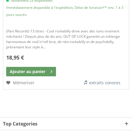
seulement 2x disponibles
Immédiatement disponible à l'expédition, Délai de livraison** env. 1 à 3
jours ouvrés.
(Part Records) 13 titres - Cool rockabilly drive avec des sons vraiment
méchants ! Depuis plus de dix ans, OUT OF LUCK garantit un mélange
harmonieux de rock'n'roll brut, de néo-rockabilly et de psychobilly,
présentant leur style à...
18,95 €
Ajouter au
panier
Mémoriser
extraits sonores
Top Categories