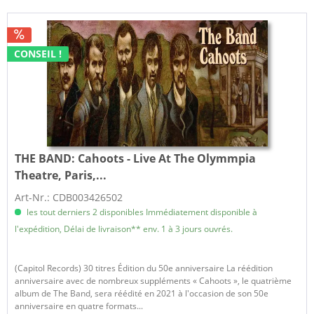
CONSEIL !
THE BAND:
Cahoots - Live At The Olymmpia
Theatre, Paris,...
Art-Nr.: CDB003426502
les tout derniers 2 disponibles Immédiatement disponible à
l'expédition, Délai de livraison** env. 1 à 3 jours ouvrés.
(Capitol Records) 30 titres Édition du 50e anniversaire La réédition
anniversaire avec de nombreux suppléments « Cahoots », le quatrième
album de The Band, sera réédité en 2021 à l'occasion de son 50e
anniversaire en quatre formats...