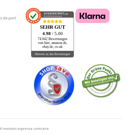
AUSGEZEICHNET
.org
Kundenbewertungen
is de port
SEHR GUT
4.98
/ 5.00
74.042 Bewertungen
von hier, amazon.de,
ebay.de, co.uk
Hinweis zu den Bewertungen
f mention expresse contraire