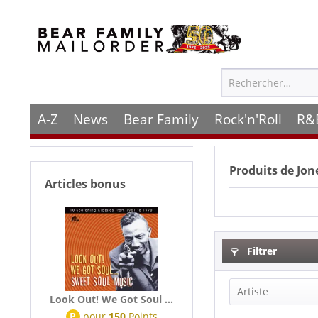
A-Z
News
Bear Family
Rock'n'Roll
R&
Produits de
Jon
Articles bonus
Filtrer
Artiste
Look Out! We Got Soul ...
P
pour
150
Points