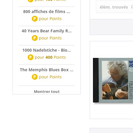
Wizz Jones (
élém. trouvés
800 affiches de films ...
P
pour
Points
40 Years Bear Family R...
P
pour
Points
1000 Nadelstiche - Bio...
P
pour
400
Points
The Memphis Blues Box ...
P
pour
Points
Montrer tout