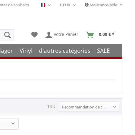
stes de souhaits
Assistance/aide
Français- FR
votre Panier
0,00 € *
lager
Vinyl
d'autres catégories
SALE
Tri :