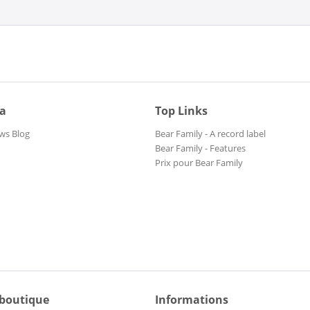
ia
Top Links
ws Blog
Bear Family - A record label
Bear Family - Features
Prix pour Bear Family
 boutique
Informations