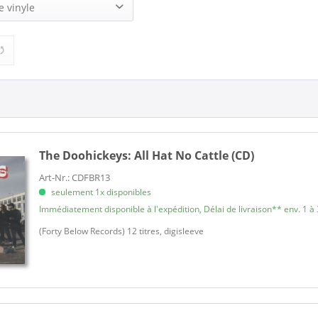
ys (2)
e vinyle
16,95 €
28,95 €
de
à
1)
The Doohickeys:
All Hat No Cattle (CD)
Art-Nr.: CDFBR13
seulement 1x disponibles
Immédiatement disponible à l'expédition, Délai de livraison** env. 1 à 
(Forty Below Records) 12 titres, digisleeve