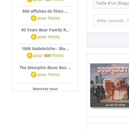
The Doohicke
Taille d'un disqu
800 affiches de films ...
LP (12 Inch) (
P
pour
Points
élém. trouvés
40 Years Bear Family R...
P
pour
Points
1000 Nadelstiche - Bio...
P
pour
400
Points
The Memphis Blues Box ...
P
pour
Points
Montrer tout