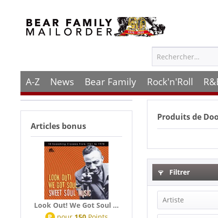
A-Z
News
Bear Family
Rock'n'Roll
R&
Produits de
Doo
Articles bonus
Filtrer
Artiste
Look Out! We Got Soul ...
P
pour
150
Points