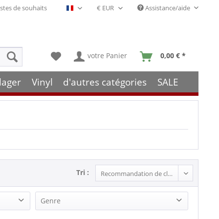
stes de souhaits
Assistance/aide
Français- FR
votre Panier
0,00 € *
lager
Vinyl
d'autres catégories
SALE
Tri :
Genre