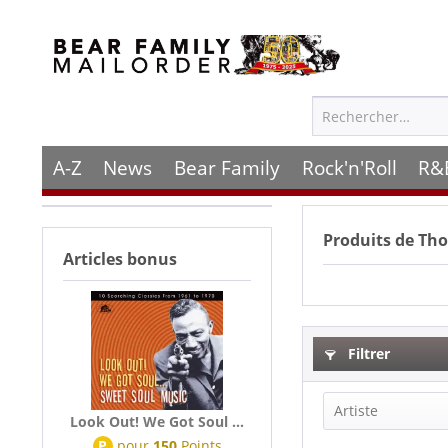
A-Z
News
Bear Family
Rock'n'Roll
R&
Produits de
Tho
Articles bonus
Filtrer
Artiste
Look Out! We Got Soul ...
P
pour
150
Points