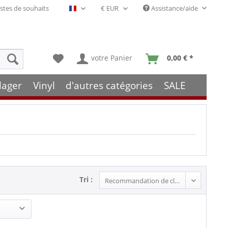
stes de souhaits
Assistance/aide
Français- FR
votre Panier
0,00 € *
lager
Vinyl
d'autres catégories
SALE
Tri :