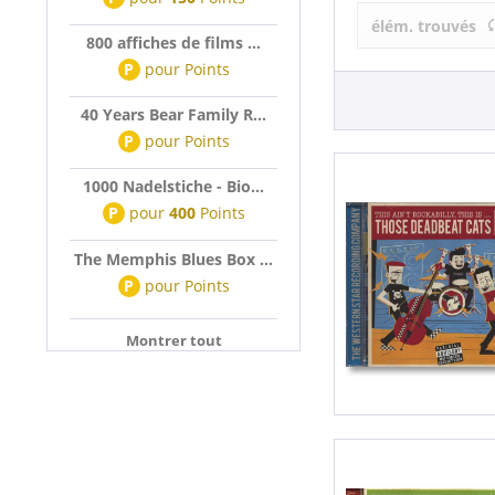
Those Deadb
élém. trouvés
800 affiches de films ...
P
pour
Points
40 Years Bear Family R...
P
pour
Points
1000 Nadelstiche - Bio...
P
pour
400
Points
The Memphis Blues Box ...
P
pour
Points
Montrer tout