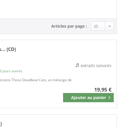
Articles par page :
... (CD)
extraits sonores
3 jours ouvrés.
usiciens Those Deadbeat Cats, un mélange de
19,95 €
Ajouter au
panier
Mémoriser
)