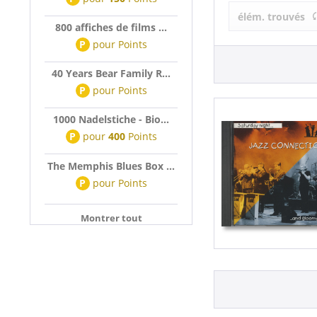
Jazz Connect
élém. trouvés
800 affiches de films ...
P
pour
Points
40 Years Bear Family R...
P
pour
Points
1000 Nadelstiche - Bio...
P
pour
400
Points
The Memphis Blues Box ...
P
pour
Points
Montrer tout