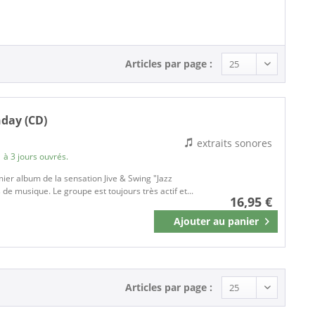
Articles par page :
day (CD)
extraits sonores
 à 3 jours ouvrés.
ier album de la sensation Jive & Swing "Jazz
e musique. Le groupe est toujours très actif et...
16,95 €
Ajouter au
panier
Mémoriser
Articles par page :