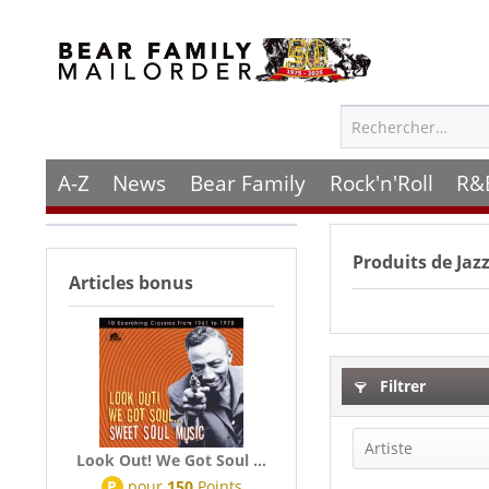
A-Z
News
Bear Family
Rock'n'Roll
R&
Produits de
Jaz
Articles bonus
Filtrer
Artiste
Look Out! We Got Soul ...
P
pour
150
Points