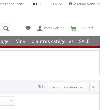
stes de souhaits
Assistance/aide
Français- FR
votre Panier
0,00 € *
lager
Vinyl
d'autres catégories
SALE
Tri :