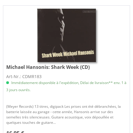
Michael Hansonis:
Shark Week (CD)
Art-Nr.: CDMR183
Immédiatement disponible à l'expédition, Délai de livraison** env. 1 à
3 jours ouvrés.
(Meyer Records) 13 titres, digipack Les prises ont été débranchées, la
batterie laissée au garage - cette année, Hansonis arrive sur des
semelles très silencieuses. Guitare acoustique, voix dépouillée et
quelques touches de guitare...