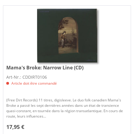
Mama's Broke:
Narrow Line (CD)
Art-Nr.: CDDIRT0106
Article doit être commandé
(Free Dirt Records) 11 titres, digisleeve. Le duo folk canadien Mama's
Broke a passé les sept dernières années dans un état de transience
quasi-constant, en tournée dans la région transatlantique. En cours de
route, leurs influences...
17,95 €