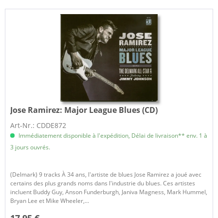
Jose Ramirez:
Major League Blues (CD)
Art-Nr.: CDDE872
Immédiatement disponible à l'expédition, Délai de livraison** env. 1 à
3 jours ouvrés.
(Delmark) 9 tracks À 34 ans, l'artiste de blues Jose Ramirez a joué avec
certains des plus grands noms dans l'industrie du blues. Ces artistes
incluent Buddy Guy, Anson Funderburgh, Janiva Magness, Mark Hummel,
Bryan Lee et Mike Wheeler,...