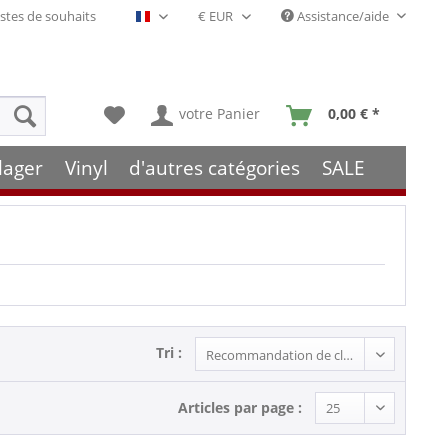
stes de souhaits
Assistance/aide
Français- FR
votre Panier
0,00 € *
lager
Vinyl
d'autres catégories
SALE
Tri :
Articles par page :