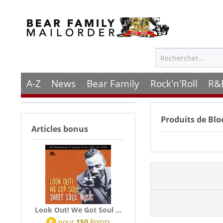
A-Z
News
Bear Family
Rock'n'Roll
R&
Produits de
Bloc
Articles bonus
Look Out! We Got Soul ...
P
pour
150
Points