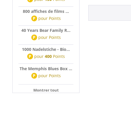
800 affiches de films ...
P
pour
Points
40 Years Bear Family R...
P
pour
Points
1000 Nadelstiche - Bio...
P
pour
400
Points
The Memphis Blues Box ...
P
pour
Points
Montrer tout