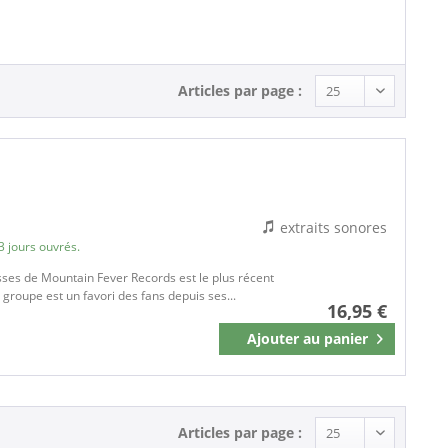
Articles par page :
extraits sonores
3 jours ouvrés.
esses de Mountain Fever Records est le plus récent
 groupe est un favori des fans depuis ses...
16,95 €
Ajouter au
panier
Mémoriser
Articles par page :