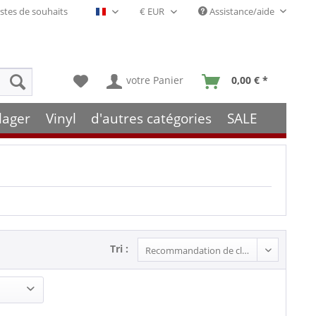
stes de souhaits
Assistance/aide
Français- FR
votre Panier
0,00 € *
lager
Vinyl
d'autres catégories
SALE
Tri :