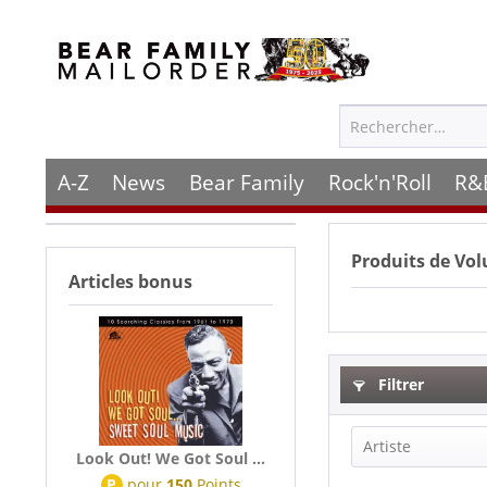
A-Z
News
Bear Family
Rock'n'Roll
R&
Produits de
Vol
Articles bonus
Filtrer
Artiste
Look Out! We Got Soul ...
P
pour
150
Points