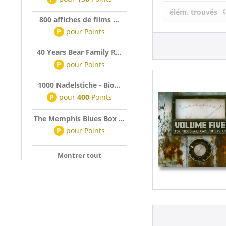
Volume Five 
élém. trouvés
800 affiches de films ...
P
pour
Points
40 Years Bear Family R...
P
pour
Points
1000 Nadelstiche - Bio...
P
pour
400
Points
The Memphis Blues Box ...
P
pour
Points
Montrer tout