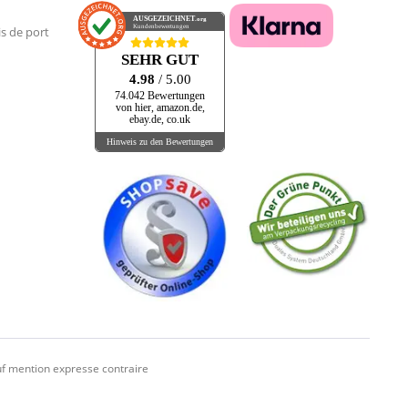
AUSGEZEICHNET
.org
Kundenbewertungen
is de port
SEHR GUT
4.98
/ 5.00
74.042 Bewertungen
von hier, amazon.de,
ebay.de, co.uk
Hinweis zu den Bewertungen
f mention expresse contraire