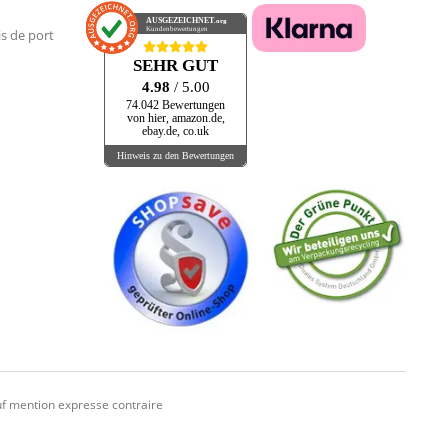
AUSGEZEICHNET
.org
Kundenbewertungen
is de port
SEHR GUT
4.98
/ 5.00
74.042 Bewertungen
von hier, amazon.de,
ebay.de, co.uk
Hinweis zu den Bewertungen
f mention expresse contraire