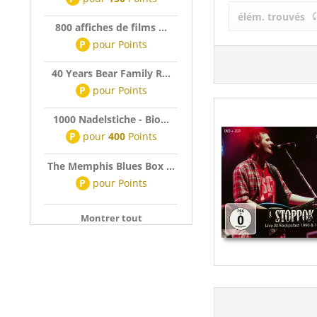
Stoppok (1)
élém. trouvés
800 affiches de films ...
P
pour
Points
40 Years Bear Family R...
P
pour
Points
1000 Nadelstiche - Bio...
P
pour
400
Points
The Memphis Blues Box ...
P
pour
Points
Montrer tout