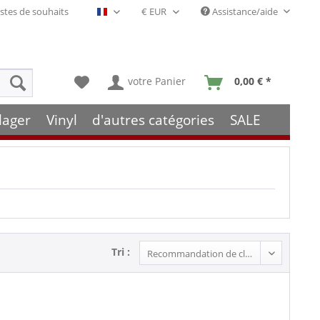
stes de souhaits
Assistance/aide
Français- FR
votre Panier
0,00 € *
lager
Vinyl
d'autres catégories
SALE
Tri :