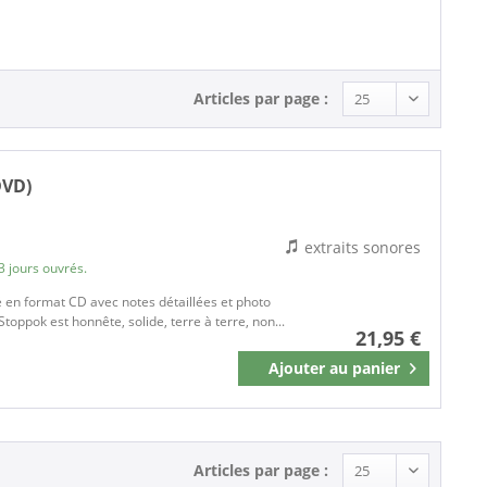
Articles par page :
DVD)
extraits sonores
3 jours ouvrés.
 en format CD avec notes détaillées et photo
toppok est honnête, solide, terre à terre, non...
21,95 €
Ajouter au
panier
Mémoriser
Articles par page :