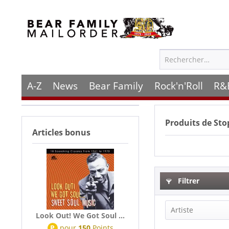
A-Z
News
Bear Family
Rock'n'Roll
R&
Produits de
Sto
Articles bonus
Filtrer
Artiste
Look Out! We Got Soul ...
P
pour
150
Points