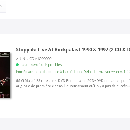
Stoppok:
Live At Rockpalast 1990 & 1997 (2-CD & 
Art-Nr.: CDMIG90002
seulement 1x disponibles
Immédiatement disponible à l'expédition, Délai de livraison** env. 1 à 
(MIG Music) 28 titres plus DVD Boîte pliante 2CD+DVD de haute qualité
originale de première classe. Heureusement qu'il n'y a pas de succès. S