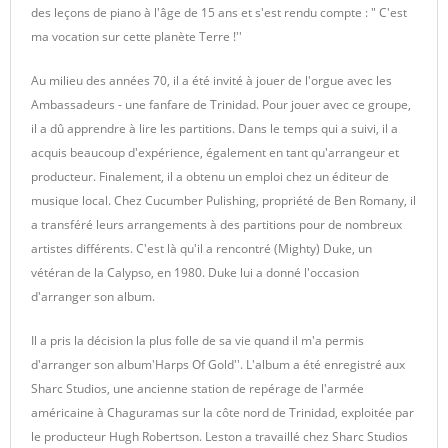
des leçons de piano à l'âge de 15 ans et s'est rendu compte : " C'est
ma vocation sur cette planète Terre !''
Au milieu des années 70, il a été invité à jouer de l'orgue avec les
Ambassadeurs - une fanfare de Trinidad. Pour jouer avec ce groupe,
il a dû apprendre à lire les partitions. Dans le temps qui a suivi, il a
acquis beaucoup d'expérience, également en tant qu'arrangeur et
producteur. Finalement, il a obtenu un emploi chez un éditeur de
musique local. Chez Cucumber Pulishing, propriété de Ben Romany, il
a transféré leurs arrangements à des partitions pour de nombreux
artistes différents. C'est là qu'il a rencontré (Mighty) Duke, un
vétéran de la Calypso, en 1980. Duke lui a donné l'occasion
d'arranger son album.
Il a pris la décision la plus folle de sa vie quand il m'a permis
d'arranger son album'Harps Of Gold''. L'album a été enregistré aux
Sharc Studios, une ancienne station de repérage de l'armée
américaine à Chaguramas sur la côte nord de Trinidad, exploitée par
le producteur Hugh Robertson. Leston a travaillé chez Sharc Studios