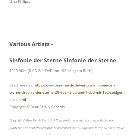
chez Philips.
.
Various Artists -
Sinfonie der Sterne Sinfonie der Sterne,
1920-90er (8-CD & 1-DVD mit 192-seitigem Buch)
Read more at:
https://www.bear-family.de/various-sinfonie-der-
sterne-sinfonie-der-sterne-20-90er-8-cd-und-1-dvd-mit-192-seitigem-
buch.html
Copyright © Bear Family Records
Copyright © Bear Family Records® Tous droits réservés. Aucune partie de cette
publication ne peut être réimprimée ou reproduite sous quelque forme ou par quelque