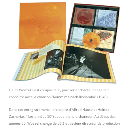
Heinz Woezel Il est compositeur, parolier et chanteur et se fait
connaître avec la chanson "Komm mit nach Riobamba" (1949).
Dans cet enregistrement, l'orchestre d'Alfred Hause et Helmut
Zacharias ("Les années 50") soutiennent le chanteur. Au début des
années 50, Woezel change de côté et devient directeur de production