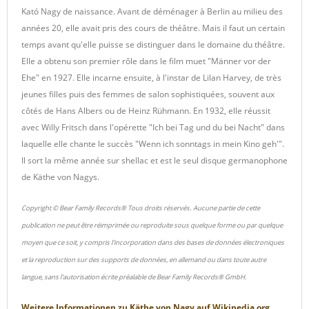
Kató Nagy de naissance. Avant de déménager à Berlin au milieu des
années 20, elle avait pris des cours de théâtre. Mais il faut un certain
temps avant qu'elle puisse se distinguer dans le domaine du théâtre.
Elle a obtenu son premier rôle dans le film muet "Männer vor der
Ehe" en 1927. Elle incarne ensuite, à l'instar de Lilan Harvey, de très
jeunes filles puis des femmes de salon sophistiquées, souvent aux
côtés de Hans Albers ou de Heinz Rühmann. En 1932, elle réussit
avec Willy Fritsch dans l'opérette "Ich bei Tag und du bei Nacht" dans
laquelle elle chante le succès "Wenn ich sonntags in mein Kino geh'".
Il sort la même année sur shellac et est le seul disque germanophone
de Käthe von Nagys.
Copyright © Bear Family Records® Tous droits réservés. Aucune partie de cette
publication ne peut être réimprimée ou reproduite sous quelque forme ou par quelque
moyen que ce soit, y compris l'incorporation dans des bases de données électroniques
et la reproduction sur des supports de données, en allemand ou dans toute autre
langue, sans l'autorisation écrite préalable de Bear Family Records® GmbH.
Weitere Informationen zu
Käthe von Nagy
auf
Wikipedia.org