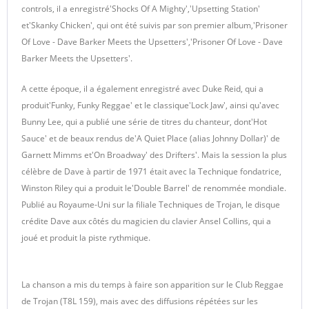
controls, il a enregistré'Shocks Of A Mighty','Upsetting Station'
et'Skanky Chicken', qui ont été suivis par son premier album,'Prisoner
Of Love - Dave Barker Meets the Upsetters','Prisoner Of Love - Dave
Barker Meets the Upsetters'.
A cette époque, il a également enregistré avec Duke Reid, qui a
produit'Funky, Funky Reggae' et le classique'Lock Jaw', ainsi qu'avec
Bunny Lee, qui a publié une série de titres du chanteur, dont'Hot
Sauce' et de beaux rendus de'A Quiet Place (alias Johnny Dollar)' de
Garnett Mimms et'On Broadway' des Drifters'. Mais la session la plus
célèbre de Dave à partir de 1971 était avec la Technique fondatrice,
Winston Riley qui a produit le'Double Barrel' de renommée mondiale.
Publié au Royaume-Uni sur la filiale Techniques de Trojan, le disque
crédite Dave aux côtés du magicien du clavier Ansel Collins, qui a
joué et produit la piste rythmique.
La chanson a mis du temps à faire son apparition sur le Club Reggae
de Trojan (T8L 159), mais avec des diffusions répétées sur les