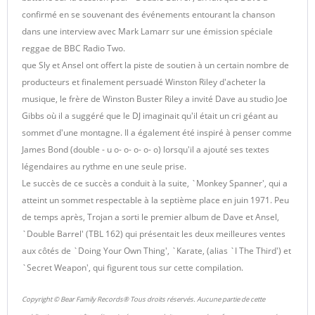
confirmé en se souvenant des événements entourant la chanson
dans une interview avec Mark Lamarr sur une émission spéciale
reggae de BBC Radio Two.
que Sly et Ansel ont offert la piste de soutien à un certain nombre de
producteurs et finalement persuadé Winston Riley d'acheter la
musique, le frère de Winston Buster Riley a invité Dave au studio Joe
Gibbs où il a suggéré que le DJ imaginait qu'il était un cri géant au
sommet d'une montagne. Il a également été inspiré à penser comme
James Bond (double - u o- o- o- o- o) lorsqu'il a ajouté ses textes
légendaires au rythme en une seule prise.
Le succès de ce succès a conduit à la suite, `Monkey Spanner', qui a
atteint un sommet respectable à la septième place en juin 1971. Peu
de temps après, Trojan a sorti le premier album de Dave et Ansel,
`Double Barrel' (TBL 162) qui présentait les deux meilleures ventes
aux côtés de `Doing Your Own Thing', `Karate, (alias `I The Third') et
`Secret Weapon', qui figurent tous sur cette compilation.
Copyright © Bear Family Records® Tous droits réservés. Aucune partie de cette