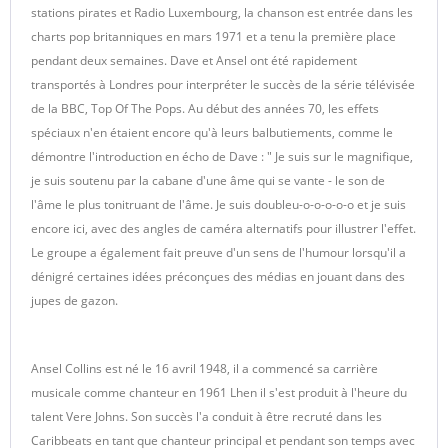
stations pirates et Radio Luxembourg, la chanson est entrée dans les
charts pop britanniques en mars 1971 et a tenu la première place
pendant deux semaines. Dave et Ansel ont été rapidement
transportés à Londres pour interpréter le succès de la série télévisée
de la BBC, Top Of The Pops. Au début des années 70, les effets
spéciaux n'en étaient encore qu'à leurs balbutiements, comme le
démontre l'introduction en écho de Dave : " Je suis sur le magnifique,
je suis soutenu par la cabane d'une âme qui se vante - le son de
l'âme le plus tonitruant de l'âme. Je suis doubleu-o-o-o-o-o et je suis
encore ici, avec des angles de caméra alternatifs pour illustrer l'effet.
Le groupe a également fait preuve d'un sens de l'humour lorsqu'il a
dénigré certaines idées préconçues des médias en jouant dans des
jupes de gazon.
Ansel Collins est né le 16 avril 1948, il a commencé sa carrière
musicale comme chanteur en 1961 Lhen il s'est produit à l'heure du
talent Vere Johns. Son succès l'a conduit à être recruté dans les
Caribbeats en tant que chanteur principal et pendant son temps avec