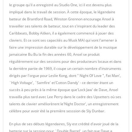
le groupe qu'il a enregistré au Studio One, ici il est devenu plus
impliqué dans le travail de session. À cette époque, le légendaire
batteur de Brantford Road, Winston Grennon encourage Ansel à
travailler ses talents de batteur, tout en s'inspirant du leader des
Caribbeats, Bobby Aitken, il a également commencé à jouer des
claviers. Et ce sont ses capacités au Musk MAI qui vont l'amener à
faire une impression durable sur le développement de la musique
jamaïcaine Bu Bu la fin des années 60, Ansel se produit
régulièrement sur des sessions pour des producteurs locaux et dans
la dernière partie de 1969, il coupe un certain nombre d'instruments
dirigés par l'orgue pour Leslie Kong, dont " Night Of Love ", Fat Man',
`High Voltage', `Samfire' et'Cotton Dandy' - ce dernier étant un
succès à peu près à la même époque que'Lock Jaw' de Dave, Ansel
travailla plus tard avec Lee Perry dans le cadre des Upsetters où ses
talents de clavier améliorèrent le'Night Doctor', un enregistrement
célèbre pour avoir été la première sesssion de Sly Dunbar.
En plus de ses débuts légendaires, Sly est crédité d'avoir joué de la
batterie sur la session pour `Double Barrel', un fait que Dave a