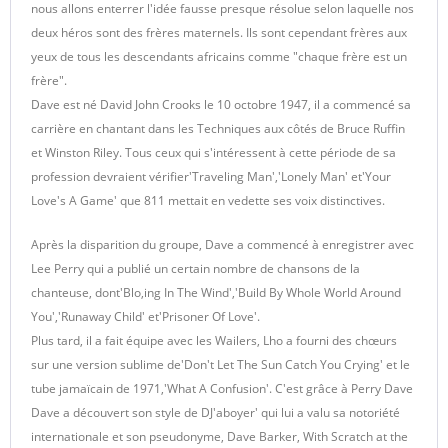
nous allons enterrer l'idée fausse presque résolue selon laquelle nos
deux héros sont des frères maternels. Ils sont cependant frères aux
yeux de tous les descendants africains comme "chaque frère est un
frère".
Dave est né David John Crooks le 10 octobre 1947, il a commencé sa
carrière en chantant dans les Techniques aux côtés de Bruce Ruffin
et Winston Riley. Tous ceux qui s'intéressent à cette période de sa
profession devraient vérifier'Traveling Man','Lonely Man' et'Your
Love's A Game' que 811 mettait en vedette ses voix distinctives.
Après la disparition du groupe, Dave a commencé à enregistrer avec
Lee Perry qui a publié un certain nombre de chansons de la
chanteuse, dont'Blo,ing In The Wind','Build By Whole World Around
You','Runaway Child' et'Prisoner Of Love'.
Plus tard, il a fait équipe avec les Wailers, Lho a fourni des chœurs
sur une version sublime de'Don't Let The Sun Catch You Crying' et le
tube jamaïcain de 1971,'What A Confusion'. C'est grâce à Perry Dave
Dave a découvert son style de DJ'aboyer' qui lui a valu sa notoriété
internationale et son pseudonyme, Dave Barker, With Scratch at the