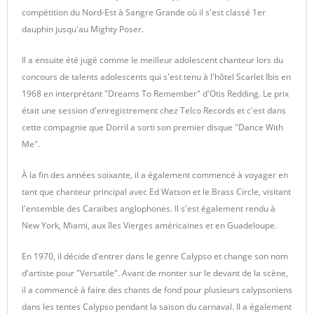
compétition du Nord-Est à Sangre Grande où il s'est classé 1er
dauphin jusqu'au Mighty Poser.
Il a ensuite été jugé comme le meilleur adolescent chanteur lors du
concours de talents adolescents qui s'est tenu à l'hôtel Scarlet Ibis en
1968 en interprétant "Dreams To Remember" d'Otis Redding. Le prix
était une session d'enregistrement chez Telco Records et c'est dans
cette compagnie que Dorril a sorti son premier disque "Dance With
Me".
À la fin des années soixante, il a également commencé à voyager en
tant que chanteur principal avec Ed Watson et le Brass Circle, visitant
l'ensemble des Caraïbes anglophones. Il s'est également rendu à
New York, Miami, aux îles Vierges américaines et en Guadeloupe.
En 1970, il décide d'entrer dans le genre Calypso et change son nom
d'artiste pour "Versatile". Avant de monter sur le devant de la scène,
il a commencé à faire des chants de fond pour plusieurs calypsoniens
dans les tentes Calypso pendant la saison du carnaval. Il a également