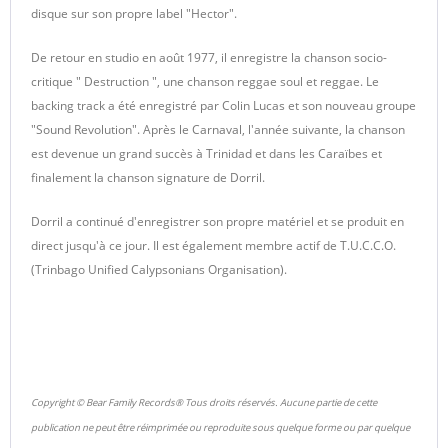
disque sur son propre label "Hector".
De retour en studio en août 1977, il enregistre la chanson socio-
critique " Destruction ", une chanson reggae soul et reggae. Le
backing track a été enregistré par Colin Lucas et son nouveau groupe
"Sound Revolution". Après le Carnaval, l'année suivante, la chanson
est devenue un grand succès à Trinidad et dans les Caraïbes et
finalement la chanson signature de Dorril.
Dorril a continué d'enregistrer son propre matériel et se produit en
direct jusqu'à ce jour. Il est également membre actif de T.U.C.C.O.
(Trinbago Unified Calypsonians Organisation).
Copyright © Bear Family Records® Tous droits réservés. Aucune partie de cette
publication ne peut être réimprimée ou reproduite sous quelque forme ou par quelque