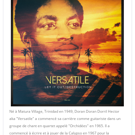
Né à Matura Village, Trinidad en 1949, Doran Doran Dorril Hector
aka "Versatile" a commencé sa carrière comme guitariste dans un
groupe de chant en quartet appelé "Orchidées" en 1965. Il a
commencé à écrire et à jouer de la Calypso en 1967 pour la