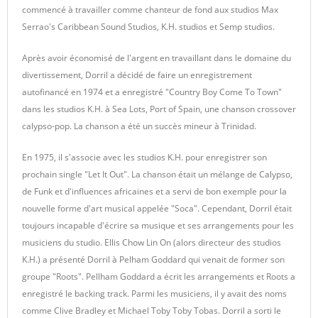
commencé à travailler comme chanteur de fond aux studios Max
Serrao's Caribbean Sound Studios, K.H. studios et Semp studios.
Après avoir économisé de l'argent en travaillant dans le domaine du
divertissement, Dorril a décidé de faire un enregistrement
autofinancé en 1974 et a enregistré "Country Boy Come To Town"
dans les studios K.H. à Sea Lots, Port of Spain, une chanson crossover
calypso-pop. La chanson a été un succès mineur à Trinidad.
En 1975, il s'associe avec les studios K.H. pour enregistrer son
prochain single "Let It Out". La chanson était un mélange de Calypso,
de Funk et d'influences africaines et a servi de bon exemple pour la
nouvelle forme d'art musical appelée "Soca". Cependant, Dorril était
toujours incapable d'écrire sa musique et ses arrangements pour les
musiciens du studio. Ellis Chow Lin On (alors directeur des studios
K.H.) a présenté Dorril à Pelham Goddard qui venait de former son
groupe "Roots". Pellham Goddard a écrit les arrangements et Roots a
enregistré le backing track. Parmi les musiciens, il y avait des noms
comme Clive Bradley et Michael Toby Toby Tobas. Dorril a sorti le