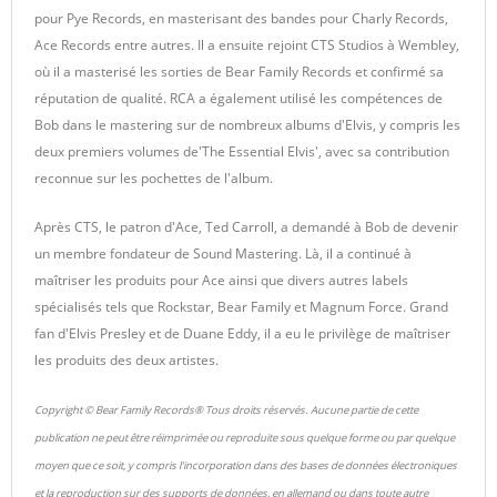
pour Pye Records, en masterisant des bandes pour Charly Records,
Ace Records entre autres. Il a ensuite rejoint CTS Studios à Wembley,
où il a masterisé les sorties de Bear Family Records et confirmé sa
réputation de qualité. RCA a également utilisé les compétences de
Bob dans le mastering sur de nombreux albums d'Elvis, y compris les
deux premiers volumes de'The Essential Elvis', avec sa contribution
reconnue sur les pochettes de l'album.
Après CTS, le patron d'Ace, Ted Carroll, a demandé à Bob de devenir
un membre fondateur de Sound Mastering. Là, il a continué à
maîtriser les produits pour Ace ainsi que divers autres labels
spécialisés tels que Rockstar, Bear Family et Magnum Force. Grand
fan d'Elvis Presley et de Duane Eddy, il a eu le privilège de maîtriser
les produits des deux artistes.
Copyright © Bear Family Records® Tous droits réservés. Aucune partie de cette
publication ne peut être réimprimée ou reproduite sous quelque forme ou par quelque
moyen que ce soit, y compris l'incorporation dans des bases de données électroniques
et la reproduction sur des supports de données, en allemand ou dans toute autre