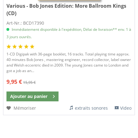
Various - Bob Jones Edition:
More Ballroom Kings
(CD)
Art-Nr.: BCD17390
Immédiatement disponible à l'expédition, Délai de livraison** env. 1 à
3 jours ouvrés.
1-CD Digipak with 36-page booklet, 16 tracks. Total playing time approx.
40 minutes Bob Jones , mastering engineer, record collector, label owner
and Welsh eccentric died in 2009. The young Jones came to London and
got a job as an...
9,95 €
15,95 €
Ajouter au
panier
Mémoriser
extraits sonores
Video