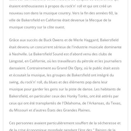
étaient enthousiastes à propos du rock'n' roll et qui ont créé un
nouveau son dans la musique country. Vers la fin des années 60, la
ville de Bakersfield en Californie était devenue la Mecque de la
musique country sur la côte ouest.
Grâce aux succès de Buck Owens et de Merle Haggard, Bakersfield
était devenu un concurrent sérieux de l'industrie musicale dominante
à Nashville. Le Bakersfield Sound est d'abord venu des clubs de
Längstal, en Californie, où les travailleurs du pétrole et les journaliers
dansaient. Contrairement au Grand Ole Opry, où le public était assis
et écoutait la musique, les groupes de Bakersfield ont intégré du
swing, du rock'n' roll, du blues et des éléments pop dans leur
musique pour garder les gens sur la piste de danse. Les habitants de
Bakersfield, en particulier ceux des Honky Tonks, ont été attirés par
ceux qui ont été transplantés de l'Oklahoma, de l'Arkansas, du Texas,
du Missouri et d'autres États des Grandes Plaines.
Ces personnes avaient particulièrement souffert de la sécheresse et
de la crise économique mondiale pendant l'ère des " Raisins de la