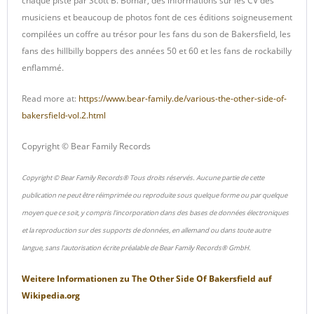
chaque piste par Scott B. Bomar, des informations sur les CV des
musiciens et beaucoup de photos font de ces éditions soigneusement
compilées un coffre au trésor pour les fans du son de Bakersfield, les
fans des hillbilly boppers des années 50 et 60 et les fans de rockabilly
enflammé.
Read more at:
https://www.bear-family.de/various-the-other-side-of-
bakersfield-vol.2.html
Copyright © Bear Family Records
Copyright © Bear Family Records® Tous droits réservés. Aucune partie de cette
publication ne peut être réimprimée ou reproduite sous quelque forme ou par quelque
moyen que ce soit, y compris l'incorporation dans des bases de données électroniques
et la reproduction sur des supports de données, en allemand ou dans toute autre
langue, sans l'autorisation écrite préalable de Bear Family Records® GmbH.
Weitere Informationen zu
The Other Side Of Bakersfield
auf
Wikipedia.org