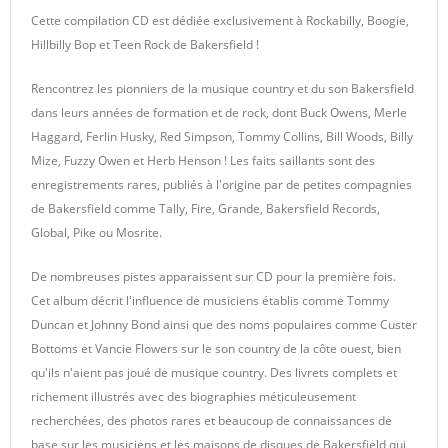
Cette compilation CD est dédiée exclusivement à Rockabilly, Boogie,
Hillbilly Bop et Teen Rock de Bakersfield !
Rencontrez les pionniers de la musique country et du son Bakersfield
dans leurs années de formation et de rock, dont Buck Owens, Merle
Haggard, Ferlin Husky, Red Simpson, Tommy Collins, Bill Woods, Billy
Mize, Fuzzy Owen et Herb Henson ! Les faits saillants sont des
enregistrements rares, publiés à l'origine par de petites compagnies
de Bakersfield comme Tally, Fire, Grande, Bakersfield Records,
Global, Pike ou Mosrite.
De nombreuses pistes apparaissent sur CD pour la première fois.
Cet album décrit l'influence de musiciens établis comme Tommy
Duncan et Johnny Bond ainsi que des noms populaires comme Custer
Bottoms et Vancie Flowers sur le son country de la côte ouest, bien
qu'ils n'aient pas joué de musique country. Des livrets complets et
richement illustrés avec des biographies méticuleusement
recherchées, des photos rares et beaucoup de connaissances de
base sur les musiciens et les maisons de disques de Bakersfield qui