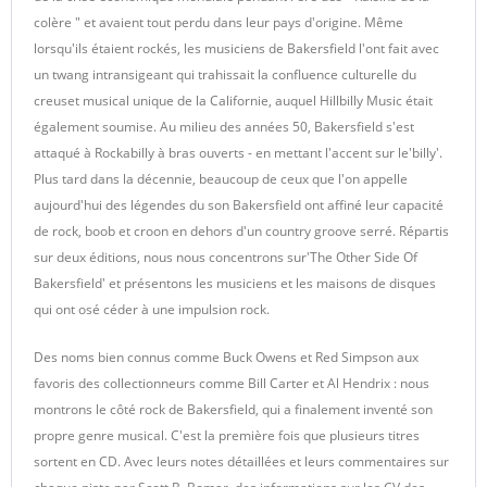
colère " et avaient tout perdu dans leur pays d'origine. Même
lorsqu'ils étaient rockés, les musiciens de Bakersfield l'ont fait avec
un twang intransigeant qui trahissait la confluence culturelle du
creuset musical unique de la Californie, auquel Hillbilly Music était
également soumise. Au milieu des années 50, Bakersfield s'est
attaqué à Rockabilly à bras ouverts - en mettant l'accent sur le'billy'.
Plus tard dans la décennie, beaucoup de ceux que l'on appelle
aujourd'hui des légendes du son Bakersfield ont affiné leur capacité
de rock, boob et croon en dehors d'un country groove serré. Répartis
sur deux éditions, nous nous concentrons sur'The Other Side Of
Bakersfield' et présentons les musiciens et les maisons de disques
qui ont osé céder à une impulsion rock.
Des noms bien connus comme Buck Owens et Red Simpson aux
favoris des collectionneurs comme Bill Carter et Al Hendrix : nous
montrons le côté rock de Bakersfield, qui a finalement inventé son
propre genre musical. C'est la première fois que plusieurs titres
sortent en CD. Avec leurs notes détaillées et leurs commentaires sur