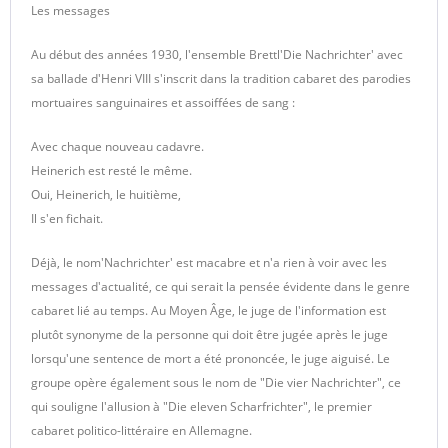
Les messages
Au début des années 1930, l'ensemble Brettl'Die Nachrichter' avec
sa ballade d'Henri VIII s'inscrit dans la tradition cabaret des parodies
mortuaires sanguinaires et assoiffées de sang :
Avec chaque nouveau cadavre.
Heinerich est resté le même.
Oui, Heinerich, le huitième,
Il s'en fichait.
Déjà, le nom'Nachrichter' est macabre et n'a rien à voir avec les
messages d'actualité, ce qui serait la pensée évidente dans le genre
cabaret lié au temps. Au Moyen Âge, le juge de l'information est
plutôt synonyme de la personne qui doit être jugée après le juge
lorsqu'une sentence de mort a été prononcée, le juge aiguisé. Le
groupe opère également sous le nom de "Die vier Nachrichter", ce
qui souligne l'allusion à "Die eleven Scharfrichter", le premier
cabaret politico-littéraire en Allemagne.